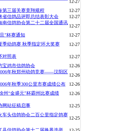
12-27
年春第三届关赛竟翔规程
12-27
吉林省信鸽品评即总结表彰大会
12-27
海南信鸽协会第二十二届全国通讯
12-27
“元旦”杯赛通知
12-27
年夏季幼鸽赛 秋季指定环大奖赛
12-27
环对照表
12-27
的宝鸡市信鸽协会
12-26
2006年秋郑州幼鸽竞赛——汉阳区
12-26
006年秋季300公里市赛成绩公布
12-26
.徐州“金盛元”杯霸州比赛成绩
12-26
协网站征稿启事
12-25
火车头信鸽协会二百公里指定鸽赛
12-25
江县信鸽协会第十二届换界选举
12-25