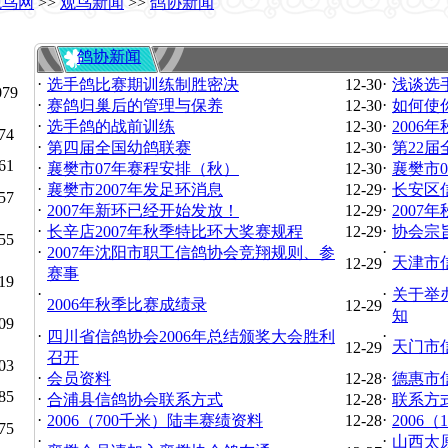
观鸟网
>>
观鸟新闻
>>
鸽协新闻
鸽协新闻
·
·
选手鸽比赛期训练制胜密决
12-30
浅谈选
079
·
·
赛鸽归巢后的管理与保养
12-30
如何使
·
·
选手鸽的战前训练
12-30
2006
74
·
·
第四届全国幼鸽联赛
12-30
第22
61
·
·
襄樊市07年赛程安排（秋）
12-30
襄樊市
·
·
襄樊市2007年发足环消息
12-29
长安区
57
·
·
2007年新环已经开始发放！
12-29
200
·
·
长辛店2007年秋季特比环大奖赛规程
12-29
协会宗
55
·
·
2007年沈阳市职工信鸽协会竞翔规则、参
天津市
12-29
赛事
19
·
·
关于举办
2006年秋季比赛成绩录
12-29
知
09
·
·
四川省信鸽协会2006年总结颁奖大会胜利
天门市
12-29
召开
03
·
·
会员资料
12-28
德惠市
85
·
·
合浦县信鸽协会联系方式
12-28
联系方
·
·
2006（700千米）陆丰赛绩资料
12-28
2006
75
·
·
山西太