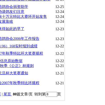
信鸽协会捐资助学
12-25
协请鸽友们注意
12-24
7年秋十万元特比大赛环开始发售
12-24
发展靠啥
12-24
来得如此的早了
12-23
鸽协会2006年工作报告
12-23
06）168实时报到成绩
12-22
007年秋季特比环大奖赛规程
12-22
里信息原始数据
12-22
七秋季《公正》杯规则
12-21
年元旦杯大奖赛通知
12-21
2007年秋季特比环规程
12-21
页
|
尾页
80
篇文章/页 转到第
页