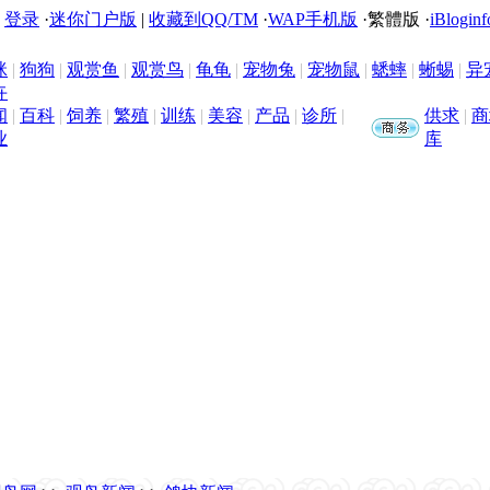
|
登录
·
迷你门户版
|
收藏到QQ/TM
·
WAP手机版
·
繁體版
·
iBloginf
咪
|
狗狗
|
观赏鱼
|
观赏鸟
|
龟龟
|
宠物兔
|
宠物鼠
|
蟋蟀
|
蜥蜴
|
异
卉
闻
|
百科
|
饲养
|
繁殖
|
训练
|
美容
|
产品
|
诊所
|
供求
|
商
业
库