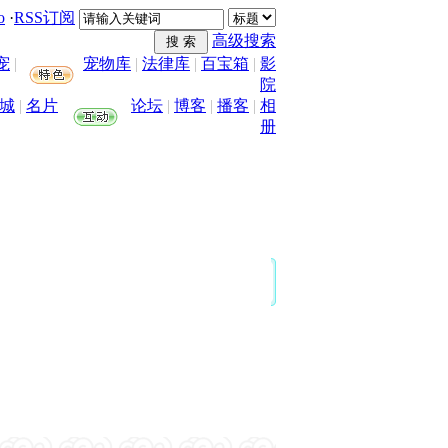
o
·
RSS订阅
高级搜索
宠
|
宠物库
|
法律库
|
百宝箱
|
影
院
城
|
名片
论坛
|
博客
|
播客
|
相
册