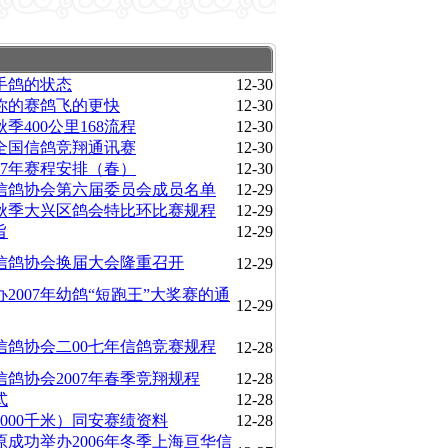
手鸽的状态
12-30
你的赛鸽飞的更快
12-30
年秋季400公里168流程
12-30
届全国信鸽竞翔通讯赛
12-30
07年赛程安排（春）
12-30
信鸽协会第六届委员会成员名单
12-29
7年秋季大兴区鸽会特比环比赛规程
12-29
旨
12-29
信鸽协会换届大会隆重召开
12-29
2007年幼鸽“短跑王”大奖赛的通
12-29
信鸽协会二00七年信鸽竞赛规程
12-28
信鸽协会2007年春季竞翔规程
12-28
式
12-28
（1000千米）同安赛绩资料
12-28
原成功举办2006年冬季上海亘华信