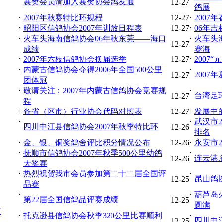
襄樊会员请加入襄樊协会鸽友通
12-27
鸽展
·
·
2007年秋赛特比环规程
12-27
2007
·
·
昭阳区信鸽协会2007年训放日程表
12-27
06年
·
·
火车头海南信鸽协会06年秋东莞——海口
火车头
12-27
成绩
赛海
·
·
2007年六枝信鸽协会换届选举
12-27
2007
·
·
内蒙古信鸽协会夺得2006年全国500公里
2007
12-27
团体冠
·
·
敬请关注：2007年内蒙古信鸽协会竞赛规
台湾足
12-27
程
·
·
各省（区市）行业协会代码对照表
12-27
发展中
·
·
武汉市
四川中江县信鸽协会2007年秋季特比环
12-26
排名
·
·
金、银、铜奖鸽舍评比积分情况公布
12-26
永安市2
·
·
抚顺市信鸽协会2007年秋季500公里幼鸽
连云港
12-26
大奖赛
·
·
热烈祝贺我市会员参加第二十二届全国评
昆山鸽
12-25
品赛
·
·
葫芦岛
第22届全国信鸽品评赛成绩
12-25
圆满
瞥
·
·
托克逊县信鸽协会秋季320公里比赛顺利
四川中
12-25