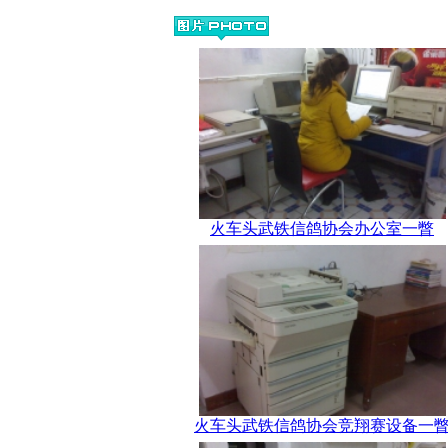
火车头武铁信鸽协会办公室一瞥
火车头武铁信鸽协会竞翔赛设备一