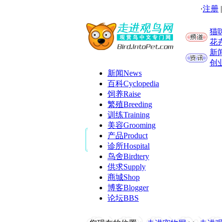
·
注册
猫
花
新
创
新闻
News
百科
Cyclopedia
饲养
Raise
繁殖
Breeding
训练
Training
美容
Grooming
产品
Product
诊所
Hospital
鸟舍
Birdtery
供求
Supply
商城
Shop
博客
Blogger
论坛
BBS