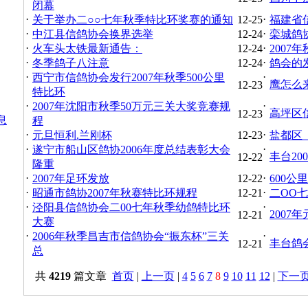
闭幕
·
·
关于举办二○○七年秋季特比环奖赛的通知
12-25
福建省
·
·
中江县信鸽协会换界选举
12-24
栾城鸽
·
·
火车头太铁最新通告：
12-24
200
·
·
冬季鸽子八注意
12-24
鸽会的
·
·
西宁市信鸽协会发行2007年秋季500公里
鹰怎么
12-23
特比环
·
·
2007年沈阳市秋季50万元三关大奖竞赛规
高坪区信
12-23
息
程
·
·
元旦恒利.兰刚杯
12-23
盐都区（
·
·
遂宁市船山区鸽协2006年度总结表彰大会
丰台2
12-22
隆重
·
·
2007年足环发放
12-22
600公
·
·
昭通市鸽协2007年秋赛特比环规程
12-21
二OO
·
·
泾阳县信鸽协会二00七年秋季幼鸽特比环
2007
12-21
大赛
·
·
2006年秋季昌吉市信鸽协会“振东杯”三关
丰台鸽会
12-21
总
共
4219
篇文章
首页
|
上一页
|
4
5
6
7
8
9
10
11
12
|
下一