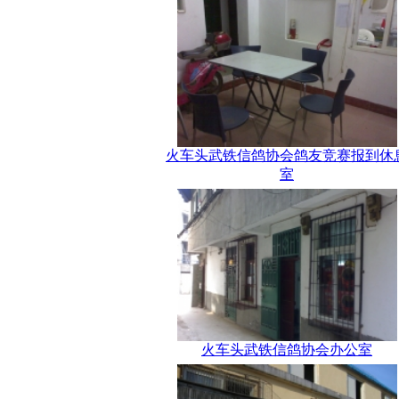
火车头武铁信鸽协会鸽友竞赛报到休
室
火车头武铁信鸽协会办公室