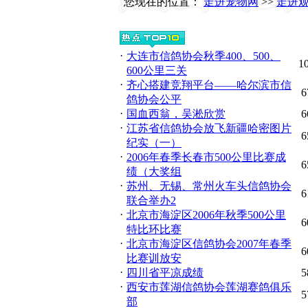
您现在的位置：
走进宠物网
>>
走进
·
大连市信鸽协会秋季400、500、
1
600公里三关
·
齐心搭建竞翔平台——哈尔滨市信
6
鸽协会公平
·
国血西翁，吴淞欣赏
6
·
江苏省信鸽协会放飞新疆哈密图片
6
纪实（一）
·
2006年春季长春市500公里比赛成
6
绩（大奖组
·
苏州、无锡、常州火车头信鸽协会
6
联合举办2
·
北京市海淀区2006年秋季500公里
6
特比环比赛
·
北京市海淀区信鸽协会2007年春季
6
比赛训放安
·
四川省平凉成绩
5
·
西安市莲湖信鸽协会莲湖赛鸽俱乐
5
部