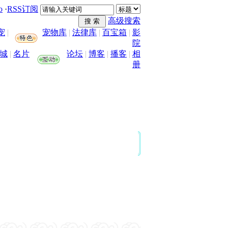
o
·
RSS订阅
高级搜索
宠
|
宠物库
|
法律库
|
百宝箱
|
影
院
城
|
名片
论坛
|
博客
|
播客
|
相
册