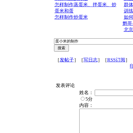
怎样制作蒸蛋米、拌蛋米、炒
群
蛋米和蛋
训
怎样制作炒蛋米
如
鹩哥
北
［
发帖子
］［
写日志
］［
RSS订阅
］
发表评论
姓名：
5分
内容：