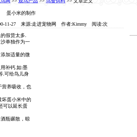
观鸟网
>>
观鸟产品
>>
鸟食饲料
>> 文章正文
蛋小米的制作
m 日期:2000-11-27 来源:走进宠物网 作者:Kimmy 阅读:
次
的假货太多.
沙单独作为一
添加适量的微
补钙.如:墨
片等.可给鸟儿身
于营养吸收，也
破坏蛋小米中的
还可以延长蛋
酒瓶碾散，晾