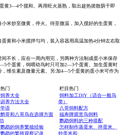
鸡蛋黄3—4个搅和。再用旺火蒸熟，取出趁热搓散荫干即
将小米炒至微黄，停火。待至微温，加入搅好的生蛋黄，
将蛋黄和小米搅拌匀均，装入容器用高温加热4分钟左右取
间不长，应在一周内用完，另两种方法制成蛋小米保存
—5个蛋黄，饲喂幼鸟时只可加2—3个蛋黄。加生蛋黄时
，维生素及微量元素。另:加4—5个蛋黄的蛋小米可作为
热门
栏目热门
眉饲养大全
饲料加工DIY（适合一般鸟
哥训养方法大全
类）
哥学语
八哥饲料配方
些鹩哥和八哥鸟在选择方面
福寿牌观赏鸟饲料
功
鹦鹉饲料的三种搭配
皮鹦鹉的饲养繁殖经验
怎样制作蒸蛋米、拌蛋米、
皮鹦鹉的繁殖观察记录
炒蛋米和