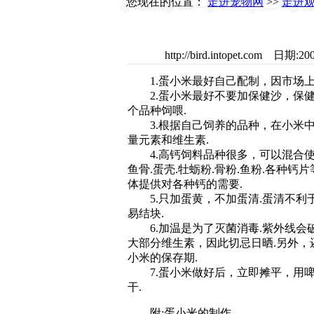
您现在的位置：
走进宠物网
>>
走进
http://bird.intopet.co
1.蛋小米最好自己配制，因市场上
2.蛋小米最好不要加保健沙，保健
个品种饲喂.
3.根据自己饲养的品种，在小米中
量元素和维生素.
4.高钙饲料品种很多，可以混合使用
鱼骨.蛋壳.牡蛎粉.骨粉.鱼粉.各种钙
体提供对各种钙的需要.
5.只加蛋黄，不加蛋清.蛋清不利
易结块.
6.加温是为了灭菌消毒.紫外线会
大部分维生素，因此切忌日晒.另外，
小米的保存期.
7.蛋小米做好后，立即摊平，用啤
干.
附:蛋小米的制作