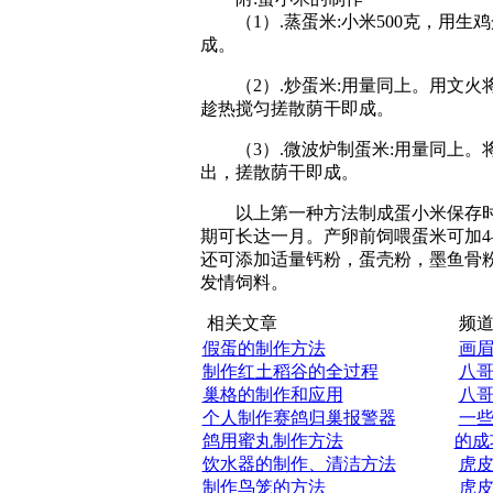
（1）.蒸蛋米:小米500克，用生
成。
（2）.炒蛋米:用量同上。用文火
趁热搅匀搓散荫干即成。
（3）.微波炉制蛋米:用量同上。
出，搓散荫干即成。
以上第一种方法制成蛋小米保存时
期可长达一月。产卵前饲喂蛋米可加4
还可添加适量钙粉，蛋壳粉，墨鱼骨粉
发情饲料。
相关文章
频道
假蛋的制作方法
画
制作红土稻谷的全过程
八
巢格的制作和应用
八
个人制作赛鸽归巢报警器
一
鸽用蜜丸制作方法
的成
饮水器的制作、清洁方法
虎
制作鸟笼的方法
虎