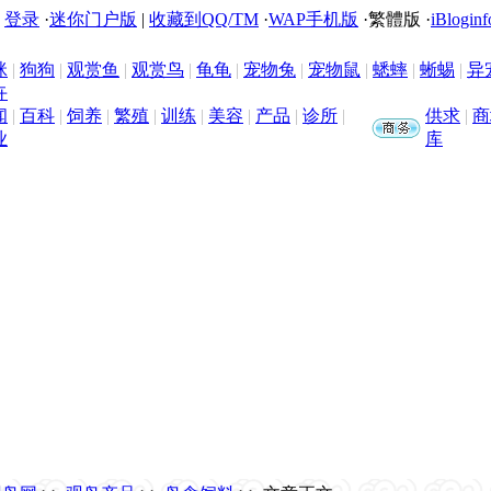
|
登录
·
迷你门户版
|
收藏到QQ/TM
·
WAP手机版
·
繁體版
·
iBloginf
咪
|
狗狗
|
观赏鱼
|
观赏鸟
|
龟龟
|
宠物兔
|
宠物鼠
|
蟋蟀
|
蜥蜴
|
异
卉
闻
|
百科
|
饲养
|
繁殖
|
训练
|
美容
|
产品
|
诊所
|
供求
|
商
业
库