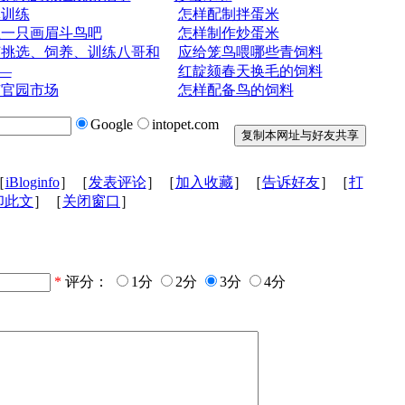
体训练
怎样配制拌蛋米
练一只画眉斗鸟吧
怎样制作炒蛋米
何挑选、饲养、训练八哥和
应给笼鸟喂哪些青饲料
—
红靛颏春天换毛的饲料
京官园市场
怎样配备鸟的饲料
Google
intopet.com
［
iBloginfo
］［
发表评论
］［
加入收藏
］［
告诉好友
］［
打
印此文
］［
关闭窗口
］
*
评分：
1分
2分
3分
4分