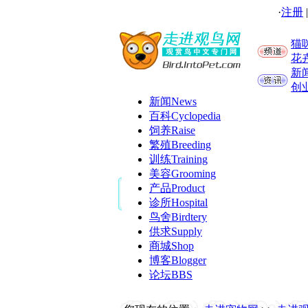
·
注册
猫
花
新
创
新闻
News
百科
Cyclopedia
饲养
Raise
繁殖
Breeding
训练
Training
美容
Grooming
产品
Product
诊所
Hospital
鸟舍
Birdtery
供求
Supply
商城
Shop
博客
Blogger
论坛
BBS