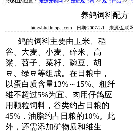
您现在的位置：
走进宠物网
>>
走进观鸟网
>>
观鸟产品
>>
养鸽饲料配方
http://bird.intopet.com 日期:2007-2-1 来
鸽的饲料主要由玉米、稻
谷、大麦、小麦、碎米、高
粱、苕子、菜籽、豌豆、胡
豆、绿豆等组成。在日粮中，
以蛋白质含量13%～15%、粗纤
维不超过5%为宜。肉用仔鸽应
用颗粒饲料，谷类约占日粮的
45%，油脂约占日粮的10%。此
外，还需添加矿物质和维生