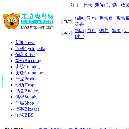
·
注册
|
登录
·
迷你门户版
|
收藏
猫咪
|
狗狗
|
观赏鱼
|
观赏
花卉
新闻
|
百科
|
饲养
|
繁殖
|
训
创业
新闻
News
百科
Cyclopedia
饲养
Raise
繁殖
Breeding
训练
Training
美容
Grooming
产品
Product
诊所
Hospital
鸟舍
Birdtery
供求
Supply
商城
Shop
博客
Blogger
论坛
BBS