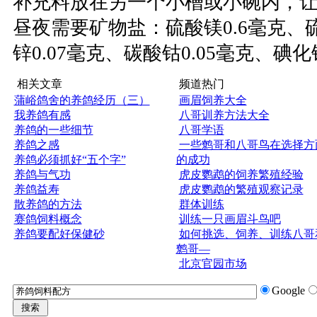
补充料放在另一个小槽或小碗内，
昼夜需要矿物盐：硫酸镁0.6毫克、硫
锌0.07毫克、碳酸钴0.05毫克、碘化
相关文章
频道热门
蒲峪鸽舍的养鸽经历（三）
画眉饲养大全
我养鸽有感
八哥训养方法大全
养鸽的一些细节
八哥学语
养鸽之感
一些鹩哥和八哥鸟在选择方
养鸽必须抓好“五个字”
的成功
养鸽与气功
虎皮鹦鹉的饲养繁殖经验
养鸽益寿
虎皮鹦鹉的繁殖观察记录
散养鸽的方法
群体训练
赛鸽饲料概念
训练一只画眉斗鸟吧
养鸽要配好保健砂
如何挑选、饲养、训练八哥
鹩哥—
北京官园市场
Google