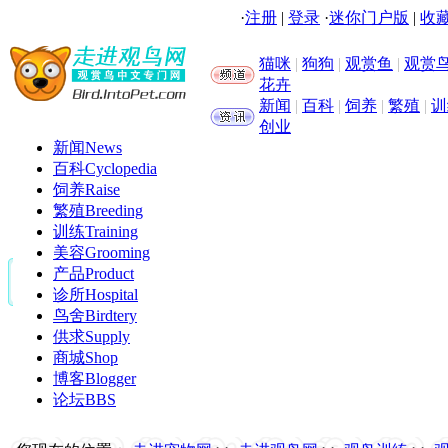
·
注册
|
登录
·
迷你门户版
|
收藏
猫咪
|
狗狗
|
观赏鱼
|
观赏
花卉
新闻
|
百科
|
饲养
|
繁殖
|
训
创业
新闻
News
百科
Cyclopedia
饲养
Raise
繁殖
Breeding
训练
Training
美容
Grooming
产品
Product
诊所
Hospital
鸟舍
Birdtery
供求
Supply
商城
Shop
博客
Blogger
论坛
BBS