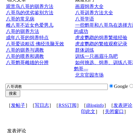
观赏鸟八哥的驯养方法
画眉饲养大全
八哥鸟的优劣鉴别方法
八哥训养方法大全
八哥的常见病
八哥学语
雌八哥不近女色爱男儿
一些鹩哥和八哥鸟在选择方
八哥的驯养方法
的成功
成年八哥的饲养特点
虎皮鹦鹉的饲养繁殖经验
八哥爱说粗话 佛经洗脑无效
虎皮鹦鹉的繁殖观察记录
八哥的驯养与调教
群体训练
八哥的喂养和调教
训练一只画眉斗鸟吧
八哥鹩哥雌雄的分辨
如何挑选、饲养、训练八哥
鹩哥—
北京官园市场
Google
［
发帖子
］［
写日志
］［
RSS订阅
］［
iBloginfo
］［
发表评论
印此文
］［
关闭窗口
］
发表评论