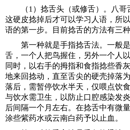
（1）捻舌头（或修舌）。八哥
这硬皮捻掉后才可以学习人语，所
语的第一步。目前捻舌的方法有三种
第一种就是手指捻舌法。一般是
舌，一个人把鸟握住，另外一个人
同时，以右手的拇指和食指捻些香
地来回捻动，直至舌尖的硬壳掉落
落后，需暂停饮水半天，仅喂点饮
与饮水需卫生，以防止口腔感染发
后间隔一个月左右。在捻舌中有微
涂些紫药水或云南白药予以止血。