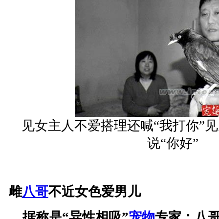
见女主人不爱搭理还喊“我打你”
说“你好”
雌
八哥
不近女色爱男儿
据称是“异性相吸”
宠物
专家：八