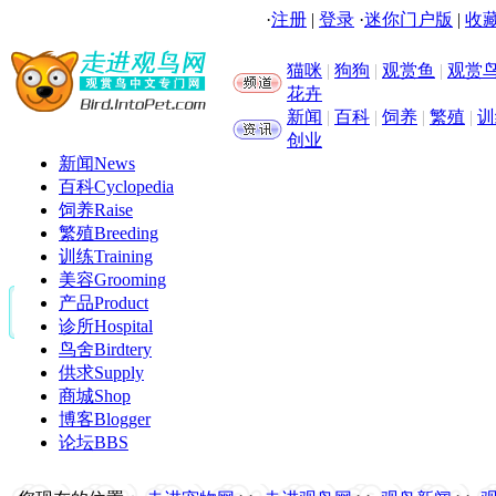
·
注册
|
登录
·
迷你门户版
|
收藏
猫咪
|
狗狗
|
观赏鱼
|
观赏
花卉
新闻
|
百科
|
饲养
|
繁殖
|
训
创业
新闻
News
百科
Cyclopedia
饲养
Raise
繁殖
Breeding
训练
Training
美容
Grooming
产品
Product
诊所
Hospital
鸟舍
Birdtery
供求
Supply
商城
Shop
博客
Blogger
论坛
BBS