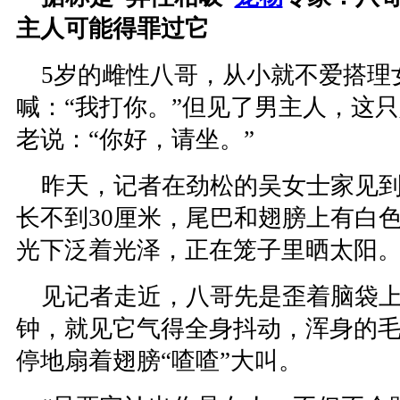
主人可能得罪过它
5岁的雌性八哥，从小就不爱搭理
喊：“我打你。”但见了男主人，这
老说：“你好，请坐。”
昨天，记者在劲松的吴女士家见到
长不到30厘米，尾巴和翅膀上有白
光下泛着光泽，正在笼子里晒太阳
见记者走近，八哥先是歪着脑袋上
钟，就见它气得全身抖动，浑身的
停地扇着翅膀“喳喳”大叫。