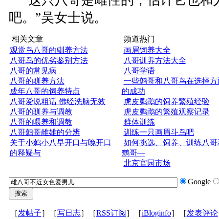
“这只八哥是雌性的，估计它也和
吧。”吴女士说。
相关文章
频道热门
观赏鸟八哥的驯养方法
画眉饲养大全
八哥鸟的优劣鉴别方法
八哥训养方法大全
八哥的常见病
八哥学语
八哥的驯养方法
一些鹩哥和八哥鸟在选择方
成年八哥的饲养特点
的成功
八哥爱说粗话 佛经洗脑无效
虎皮鹦鹉的饲养繁殖经验
八哥的驯养与调教
虎皮鹦鹉的繁殖观察记录
八哥的喂养和调教
群体训练
八哥鹩哥雌雄的分辨
训练一只画眉斗鸟吧
关于小鹩小八早开口与晚开口
如何挑选、饲养、训练八哥
的释疑与
鹩哥—
北京官园市场
Google
［
发帖子
］［
写日志
］［
RSS订阅
］［
iBloginfo
］［
发表评论