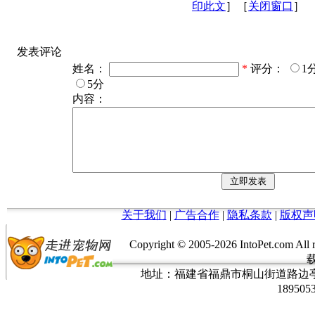
印此文
］［
关闭窗口
］
发表评论
姓名：
*
评分：
1
5分
内容：
关于我们
|
广告合作
|
隐私条款
|
版权声
Copyright © 2005-
2026 IntoPet.co
地址：福建省福鼎市桐山街道路边亭三巷37
189505