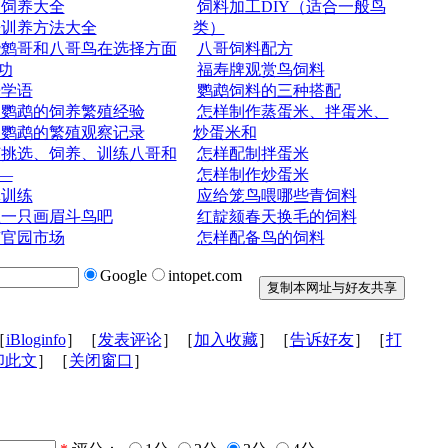
眉饲养大全
饲料加工DIY（适合一般鸟
哥训养方法大全
类）
些鹩哥和八哥鸟在选择方面
八哥饲料配方
功
福寿牌观赏鸟饲料
哥学语
鹦鹉饲料的三种搭配
皮鹦鹉的饲养繁殖经验
怎样制作蒸蛋米、拌蛋米、
皮鹦鹉的繁殖观察记录
炒蛋米和
何挑选、饲养、训练八哥和
怎样配制拌蛋米
—
怎样制作炒蛋米
体训练
应给笼鸟喂哪些青饲料
练一只画眉斗鸟吧
红靛颏春天换毛的饲料
京官园市场
怎样配备鸟的饲料
Google
intopet.com
［
iBloginfo
］［
发表评论
］［
加入收藏
］［
告诉好友
］［
打
印此文
］［
关闭窗口
］