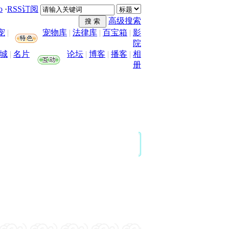
o
·
RSS订阅
高级搜索
宠
|
宠物库
|
法律库
|
百宝箱
|
影
院
城
|
名片
论坛
|
博客
|
播客
|
相
册