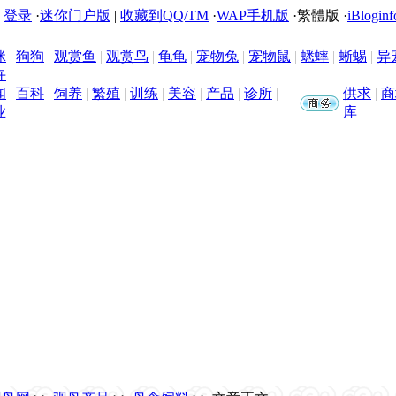
|
登录
·
迷你门户版
|
收藏到QQ/TM
·
WAP手机版
·
繁體版
·
iBloginf
咪
|
狗狗
|
观赏鱼
|
观赏鸟
|
龟龟
|
宠物兔
|
宠物鼠
|
蟋蟀
|
蜥蜴
|
异
卉
闻
|
百科
|
饲养
|
繁殖
|
训练
|
美容
|
产品
|
诊所
|
供求
|
商
业
库