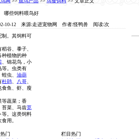
观鸟网
>>
观鸟产品
>>
鸟食饲料
>> 文章正文
哪些饲料喂鸟好
m 日期:2002-10-12 来源:走进宠物网 作者:怪鸭兽 阅读:
次
制。其饲料可
有稻谷、黍子、
各种植物的种
雀
、锦花鸟，小
鸟等。虫类有
、蝗虫、
油葫
有
杜鹃
、
八哥
、
也食鱼、虾、瘦
菜等蔬菜；香
；苔菜、马齿
苋
卜等。这类饲料
欢食用。
热门
栏目热门