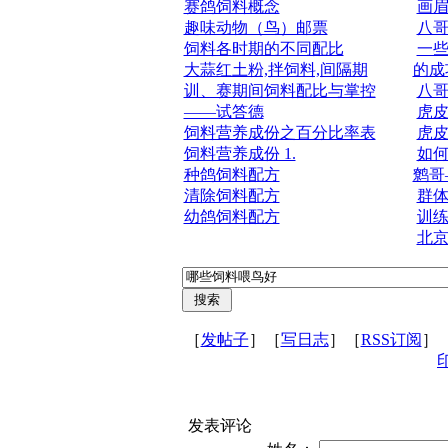
赛鸽饲料概念
画
趣味动物（鸟）邮票
八
饲料各时期的不同配比
一
大蒜红土粉,拌饲料,间隔期
的成
训、赛期间饲料配比与掌控
八
——试答德
虎
饲料营养成份之百分比率表
虎
饲料营养成份 1.
如
种鸽饲料配方
鹩哥
清除饲料配方
群
幼鸽饲料配方
训
北
［
发帖子
］［
写日志
］［
RSS订阅
］
发表评论