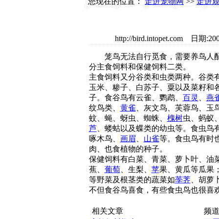
您现在的位置：
走进宠物网
>>
走进
http://bird.intopet.co
笼鸟无法自行觅食，需要养鸟人配
分主食饲料和保健饲料二类。
主食饲料又分谷类和虫类两种。谷类
玉米、糁子、白苏子、粟以及菜籽和
子。食谷鸟有云雀、鹦鹉、
百灵
、
燕
纹鸟类、
黄雀
、灰文鸟、芙蓉鸟、玉
蚊、蝇、蚜虫、蜘蛛、
槐树
虫、蚂蚁
芦
、蝼蛄以及蝶类的幼虫等。食虫鸟
啄木鸟、
画眉
、
山雀
等。食虫鸟有时
肉、也食植物的种子。
保健饲料有白菜、青菜、萝卜叶、油
蕉、
葡萄
、生梨、
苹
果、黄瓜等瓜果
等野菜及根茎类的蔬菜如
荸荠
、胡萝
不但食谷鸟喜食，有些食虫鸟也很喜
相关文章
频道