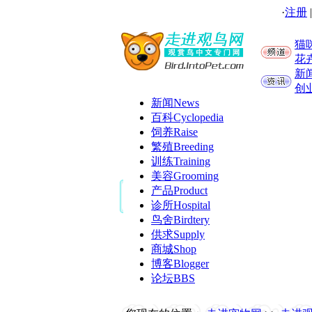
·
注册
猫
花
新
创
新闻
News
百科
Cyclopedia
饲养
Raise
繁殖
Breeding
训练
Training
美容
Grooming
产品
Product
诊所
Hospital
鸟舍
Birdtery
供求
Supply
商城
Shop
博客
Blogger
论坛
BBS