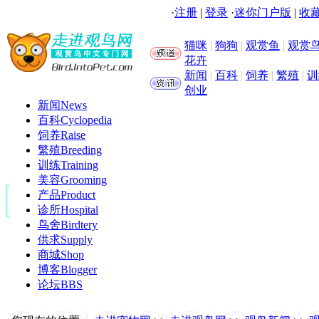
·
注册
|
登录
·
迷你门户版
|
收藏
猫咪
|
狗狗
|
观赏鱼
|
观赏
花卉
新闻
|
百科
|
饲养
|
繁殖
|
训
创业
新闻
News
百科
Cyclopedia
饲养
Raise
繁殖
Breeding
训练
Training
美容
Grooming
产品
Product
诊所
Hospital
鸟舍
Birdtery
供求
Supply
商城
Shop
博客
Blogger
论坛
BBS