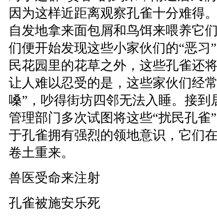
因为这样近距离观察孔雀十分难得
自发地拿来面包屑和鸟饵来喂养它
们便开始发现这些小家伙们的“恶习
民花园里的花草之外，这些孔雀还
让人难以忍受的是，这些家伙们经常
嗓”，吵得街坊四邻无法入睡。接到
管理部门多次试图将这些“扰民孔雀”
于孔雀拥有强烈的领地意识，它们
卷土重来。
兽医受命来注射
孔雀被施安乐死