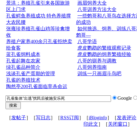
景洪：养殖孔雀引来各国旅游
画眉饲养大全
区上门求
八哥训养方法大全
孔雀鳄鱼养殖成功 特色养殖撑
一些鹩哥和八哥鸟在选择方
大农民腰
的成功
张雍珍养殖孔雀山鸡等珍禽增
如何挑选、饲养、训练八哥
收
鹩哥—
养殖户家养400余只孔雀拒绝卖
八哥学语
给食客
虎皮鹦鹉的繁殖观察记录
蓝孔雀饲料成本
虎皮鹦鹉的饲养繁殖经验
孔雀起舞在农家
八哥的驯养与调教
绿孔雀品种简介
八哥饲养指南
浅谈孔雀产蛋期的管理
训练一只画眉斗鸟吧
孔雀的养殖技术
陶然亭200孔雀面临宰杀命运
Google
［
发帖子
］［
写日志
］［
RSS订阅
］［
iBloginfo
］［
发表评论
印此文
］［
关闭窗口
］