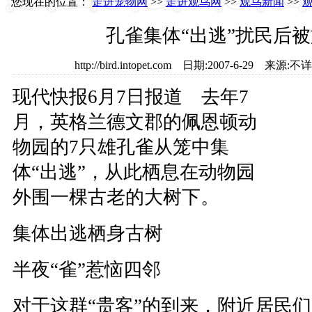
您现在的位置：
走进宠物网
>>
走进观鸟网
>>
观鸟新闻
>>
孔雀集体“出逃”扰民后
http://bird.intopet.com 日期:2007-6-29 
现代快报6月7日报道 去年7
月，英格兰德文郡的佩恩顿动
物园的7只雄孔雀从笼中集
体“出逃”，从此栖息在动物园
外围一棵古老的大树下。
集体出逃栖身古树
半夜“雀”惹恼四邻
对于这群“贵客”的到来，附近居民