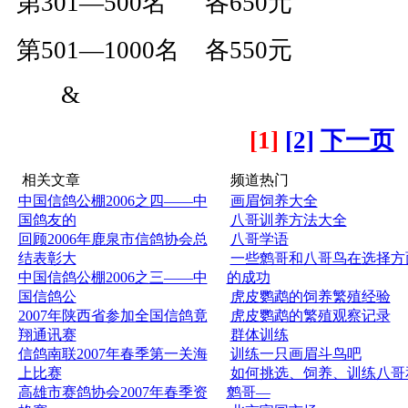
第301—500名 各650元
第501—1000名 各550元
&
[1]
[2]
下一页
相关文章
频道热门
中国信鸽公棚2006之四——中
画眉饲养大全
国鸽友的
八哥训养方法大全
回顾2006年鹿泉市信鸽协会总
八哥学语
结表彰大
一些鹩哥和八哥鸟在选择方
中国信鸽公棚2006之三——中
的成功
国信鸽公
虎皮鹦鹉的饲养繁殖经验
2007年陕西省参加全国信鸽竟
虎皮鹦鹉的繁殖观察记录
翔通讯赛
群体训练
信鸽南联2007年春季第一关海
训练一只画眉斗鸟吧
上比赛
如何挑选、饲养、训练八哥
高雄市赛鸽协会2007年春季资
鹩哥—