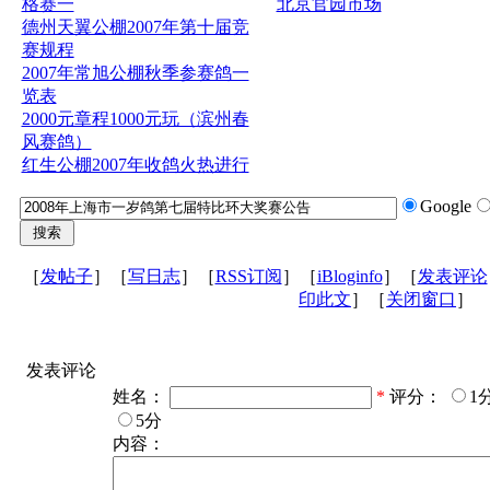
格赛一
北京官园市场
德州天翼公棚2007年第十届竞
赛规程
2007年常旭公棚秋季参赛鸽一
览表
2000元章程1000元玩（滨州春
风赛鸽）
红生公棚2007年收鸽火热进行
Google
［
发帖子
］［
写日志
］［
RSS订阅
］［
iBloginfo
］［
发表评论
印此文
］［
关闭窗口
］
发表评论
姓名：
*
评分：
1
5分
内容：