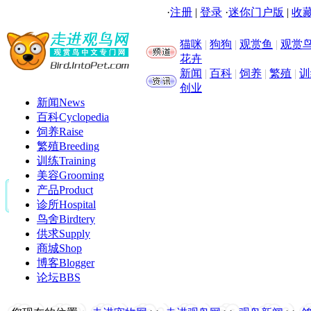
·
注册
|
登录
·
迷你门户版
|
收藏
猫咪
|
狗狗
|
观赏鱼
|
观赏
花卉
新闻
|
百科
|
饲养
|
繁殖
|
训
创业
新闻
News
百科
Cyclopedia
饲养
Raise
繁殖
Breeding
训练
Training
美容
Grooming
产品
Product
诊所
Hospital
鸟舍
Birdtery
供求
Supply
商城
Shop
博客
Blogger
论坛
BBS