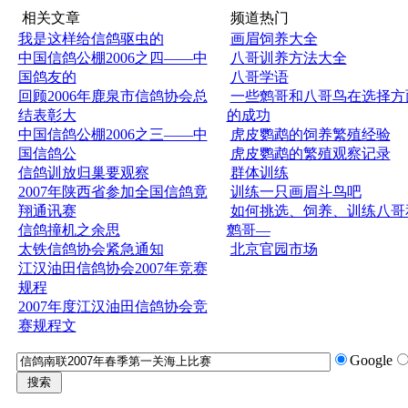
相关文章
频道热门
我是这样给信鸽驱虫的
画眉饲养大全
中国信鸽公棚2006之四——中
八哥训养方法大全
国鸽友的
八哥学语
回顾2006年鹿泉市信鸽协会总
一些鹩哥和八哥鸟在选择方
结表彰大
的成功
中国信鸽公棚2006之三——中
虎皮鹦鹉的饲养繁殖经验
国信鸽公
虎皮鹦鹉的繁殖观察记录
信鸽训放归巢要观察
群体训练
2007年陕西省参加全国信鸽竟
训练一只画眉斗鸟吧
翔通讯赛
如何挑选、饲养、训练八哥
信鸽撞机之余思
鹩哥—
太铁信鸽协会紧急通知
北京官园市场
江汉油田信鸽协会2007年竞赛
规程
2007年度江汉油田信鸽协会竞
赛规程文
Google