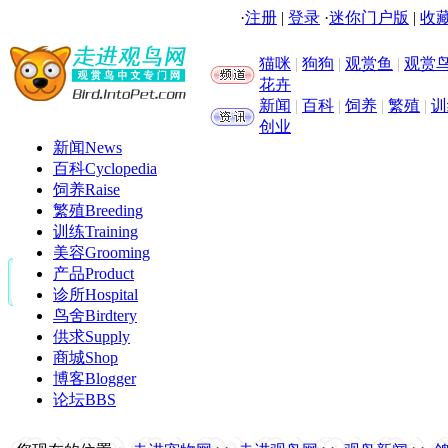
·
注册
|
登录
·
迷你门户版
|
收藏
猫咪
|
狗狗
|
观赏鱼
|
观赏
花卉
新闻
|
百科
|
饲养
|
繁殖
|
训
创业
新闻
News
百科
Cyclopedia
饲养
Raise
繁殖
Breeding
训练
Training
美容
Grooming
产品
Product
诊所
Hospital
鸟舍
Birdtery
供求
Supply
商城
Shop
博客
Blogger
论坛
BBS