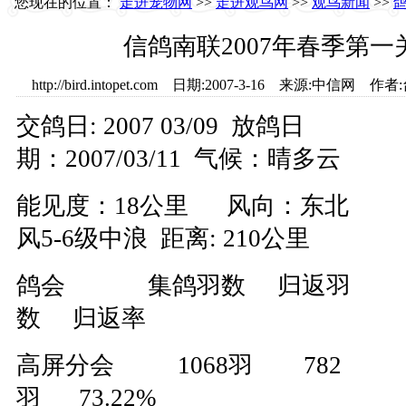
您现在的位置：
走进宠物网
>>
走进观鸟网
>>
观鸟新闻
>>
信鸽南联2007年春季第
http://bird.intopet.com 日期:2007-3-16 来源:
交鸽日: 2007 03/09 放鸽日
期：2007/03/11 气候：晴多云
能见度：18公里 风向：东北
风5-6级中浪 距离: 210公里
鸽会 集鸽羽数 归返羽
数 归返率
高屏分会 1068羽 782
羽 73.22%