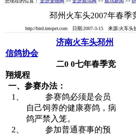
您现在的位置：
走进宠物网
>>
走进观鸟网
>>
观鸟新闻
>>
邳州火车头2007年春季
http://bird.intopet.com 日期:2007-3-15 来
济南火车头邳州
信鸽协会
二
0 0
七年春季竞
翔规程
一、参赛办法：
1、 参赛鸽必须是会员
自己饲养的健康赛鸽，病
鸽严禁入笼。
2、 参加普通赛事的预