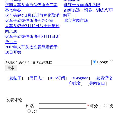
济南火车头新沂信鸽协会二零
训练一只画眉斗鸟吧
零七年春
如何挑选、饲养、训练八哥
火车头鸽会3月13训放宣化取消
鹩哥—
火车头武铁信鸽协会办公室
北京官园市场
火车头鸽会3月12日吕王开笼时
间:7:30
火车头武铁信鸽协会3月11日训
放吕王
2007年火车头太铁竟翔规程于
10日开始
Google
［
发帖子
］［
写日志
］［
RSS订阅
］［
iBloginfo
］［
发表评论
印此文
］［
关闭窗口
］
发表评论
姓名：
*
评分：
1
5分