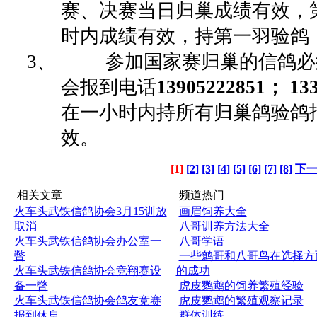
赛、决赛当日归巢成绩有效，
时内成绩有效，持第一羽验鸽
3、 参加国家赛归巢的信鸽必
会报到电话
13905222851
；
133
在一小时内持所有归巢鸽验鸽
效。
[1]
[2]
[3]
[4]
[5]
[6]
[7]
[8]
下
相关文章
频道热门
火车头武铁信鸽协会3月15训放
画眉饲养大全
取消
八哥训养方法大全
火车头武铁信鸽协会办公室一
八哥学语
瞥
一些鹩哥和八哥鸟在选择方
火车头武铁信鸽协会竞翔赛设
的成功
备一瞥
虎皮鹦鹉的饲养繁殖经验
火车头武铁信鸽协会鸽友竞赛
虎皮鹦鹉的繁殖观察记录
报到休息
群体训练