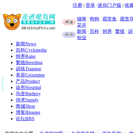
·
注册
|
登录
·
迷你门户版
|
收藏
猫咪
|
狗狗
|
观赏鱼
|
观赏
花卉
新闻
|
百科
|
饲养
|
繁殖
|
训
创业
新闻
News
百科
Cyclopedia
饲养
Raise
繁殖
Breeding
训练
Training
美容
Grooming
产品
Product
诊所
Hospital
鸟舍
Birdtery
供求
Supply
商城
Shop
博客
Blogger
论坛
BBS