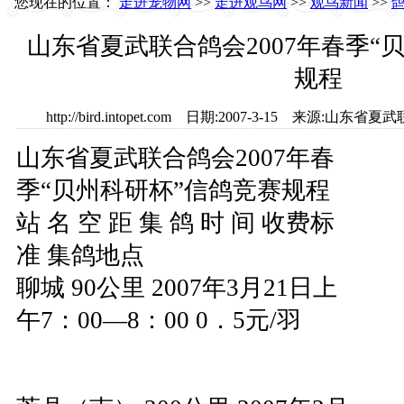
您现在的位置：
走进宠物网
>>
走进观鸟网
>>
观鸟新闻
>>
山东省夏武联合鸽会2007年春季“
规程
http://bird.intopet.com 日期:2007-3-15 来源
山东省夏武联合鸽会2007年春
季“贝州科研杯”信鸽竞赛规程
站 名 空 距 集 鸽 时 间 收费标
准 集鸽地点
聊城 90公里 2007年3月21日上
午7：00—8：00 0．5元/羽