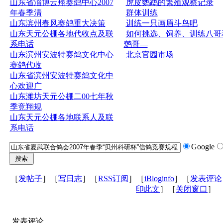
山东省淄博云翔赛鸽中心2007
虎皮鹦鹉的繁殖观察记录
年春季清
群体训练
山东滨州春风赛鸽重大决策
训练一只画眉斗鸟吧
山东天元公棚各地代收点及联
如何挑选、饲养、训练八哥
系电话
鹩哥—
山东滨州安波特赛鸽文化中心
北京官园市场
赛鸽代收
山东省滨州安波特赛鸽文化中
心欢迎广
山东潍坊天元公棚二00七年秋
季竞翔规
山东天元公棚各地联系人及联
系电话
Google
［
发帖子
］［
写日志
］［
RSS订阅
］［
iBloginfo
］［
发表评论
印此文
］［
关闭窗口
］
发表评论