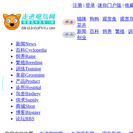
·
注册
|
登录
·
迷你门户版
|
收藏
猫咪
|
狗狗
|
观赏鱼
|
观赏
花卉
新闻
|
百科
|
饲养
|
繁殖
|
训
创业
新闻
News
百科
Cyclopedia
饲养
Raise
繁殖
Breeding
训练
Training
美容
Grooming
产品
Product
诊所
Hospital
鸟舍
Birdtery
供求
Supply
商城
Shop
博客
Blogger
论坛
BBS