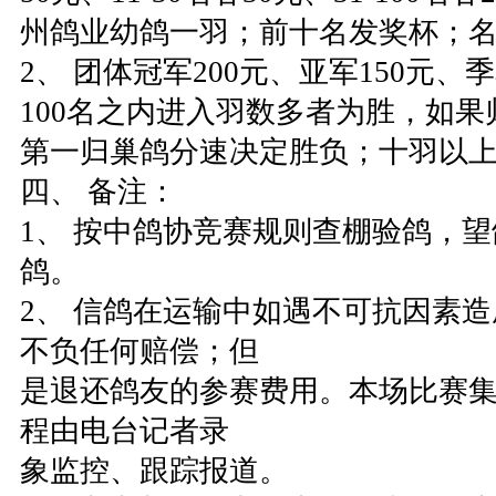
州鸽业幼鸽一羽；前十名发奖杯；
2、 团体冠军200元、亚军150元、
100名之内进入羽数多者为胜，如
第一归巢鸽分速决定胜负；十羽以
四、 备注：
1、 按中鸽协竞赛规则查棚验鸽，
鸽。
2、 信鸽在运输中如遇不可抗因素
不负任何赔偿；但
是退还鸽友的参赛费用。本场比赛
程由电台记者录
象监控、跟踪报道。