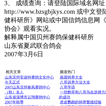
3、 成绩查询：请登陆国际域名网址
http://www.bzsgbjkys.com
健科研所》网站或中国信鸽信息网
协会》观看实况。
解释属中国贝州赛鸽保健科研所
山东省夏武联合鸽会
2007年3月6日
相关文章
频道热门
山东滨州安波特赛鸽文化中心
画眉饲养大全
今天正式
八哥训养方法大全
2007山东滨州春风赛鸽中心
八哥学语
（秋）名人
一些鹩哥和八哥鸟在选择方
山东省淄博市云翔赛鸽中心
的成功
2007年秋季
虎皮鹦鹉的饲养繁殖经验