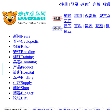
·
注册
|
登录
·
迷你门户版
|
收藏
猫咪
|
狗狗
|
观赏鱼
|
观赏
花卉
新闻
|
百科
|
饲养
|
繁殖
|
训
创业
新闻
News
百科
Cyclopedia
饲养
Raise
繁殖
Breeding
训练
Training
美容
Grooming
产品
Product
诊所
Hospital
鸟舍
Birdtery
供求
Supply
商城
Shop
博客
Blogger
论坛
BBS