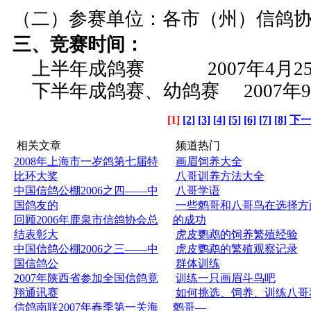
（二）参赛单位：各市（州）信鸽
三、竞赛时间：
上半年成鸽赛 2007年4月25
下半年成鸽赛、幼鸽赛 2007年9月
[1]
[2]
[3]
[4]
[5]
[6]
[7]
[8]
下
相关文章
频道热门
2008年上海市一岁鸽第七届特
画眉饲养大全
比环大奖
八哥训养方法大全
中国信鸽公棚2006之四——中
八哥学语
国鸽友的
一些鹩哥和八哥鸟在选择方
回顾2006年鹿泉市信鸽协会总
的成功
结表彰大
虎皮鹦鹉的饲养繁殖经验
中国信鸽公棚2006之三——中
虎皮鹦鹉的繁殖观察记录
国信鸽公
群体训练
2007年陕西省参加全国信鸽竟
训练一只画眉斗鸟吧
翔通讯赛
如何挑选、饲养、训练八哥
信鸽南联2007年春季第一关海
鹩哥—