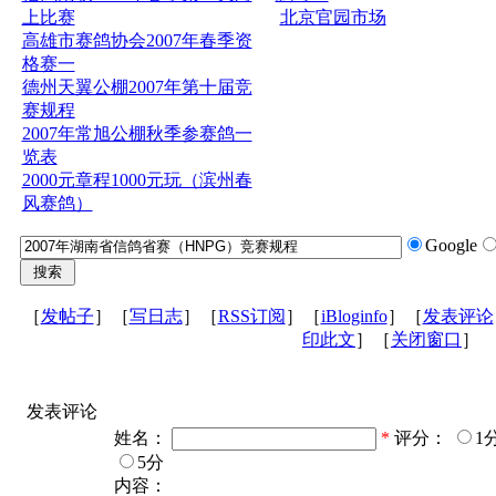
上比赛
北京官园市场
高雄市赛鸽协会2007年春季资
格赛一
德州天翼公棚2007年第十届竞
赛规程
2007年常旭公棚秋季参赛鸽一
览表
2000元章程1000元玩（滨州春
风赛鸽）
Google
［
发帖子
］［
写日志
］［
RSS订阅
］［
iBloginfo
］［
发表评论
印此文
］［
关闭窗口
］
发表评论
姓名：
*
评分：
1
5分
内容：