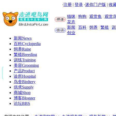
·
注册
|
登录
·
迷你门户版
|
收藏
猫咪
|
狗狗
|
观赏鱼
|
观赏
花卉
新闻
|
百科
|
饲养
|
繁殖
|
训
创业
新闻
News
百科
Cyclopedia
饲养
Raise
繁殖
Breeding
训练
Training
美容
Grooming
产品
Product
诊所
Hospital
鸟舍
Birdtery
供求
Supply
商城
Shop
博客
Blogger
论坛
BBS