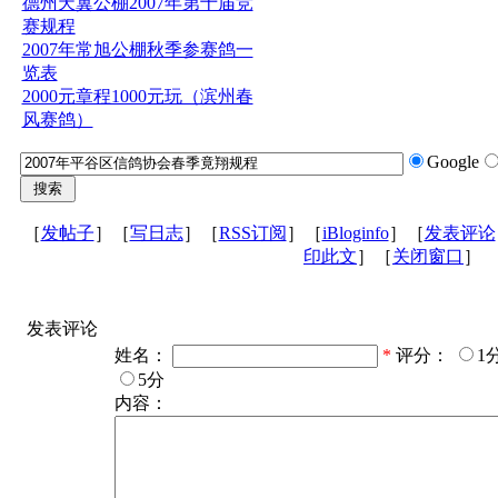
德州天翼公棚2007年第十届竞
赛规程
2007年常旭公棚秋季参赛鸽一
览表
2000元章程1000元玩（滨州春
风赛鸽）
Google
［
发帖子
］［
写日志
］［
RSS订阅
］［
iBloginfo
］［
发表评论
印此文
］［
关闭窗口
］
发表评论
姓名：
*
评分：
1
5分
内容：