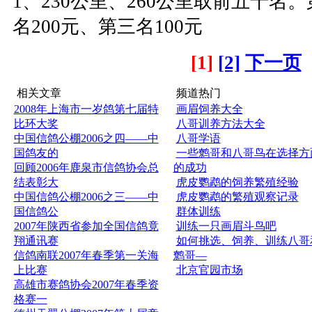
1、230公里、260公里取前五十名。
名200元、第三名100元
[1]
[2]
下一页
相关文章
频道热门
2008年上海市一岁鸽第七届特
画眉饲养大全
比环大奖
八哥训养方法大全
中国信鸽公棚2006之四——中
八哥学语
国鸽友的
一些鹩哥和八哥鸟在选择方
回顾2006年鹿泉市信鸽协会总
的成功
结表彰大
虎皮鹦鹉的饲养繁殖经验
中国信鸽公棚2006之三——中
虎皮鹦鹉的繁殖观察记录
国信鸽公
群体训练
2007年陕西省参加全国信鸽竟
训练一只画眉斗鸟吧
翔通讯赛
如何挑选、饲养、训练八哥
信鸽南联2007年春季第一关海
鹩哥—
上比赛
北京官园市场
高雄市赛鸽协会2007年春季资
格赛一