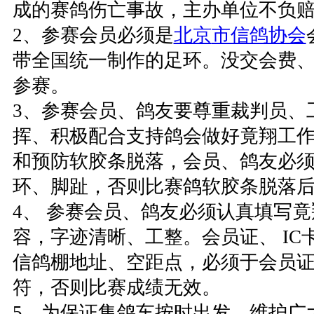
成的赛鸽伤亡事故，主办单位不负
2、参赛会员必须是
北京
市信鸽协会
带全国统一制作的足环。没交会费
参赛。
3、参赛会员、鸽友要尊重裁判员、
挥、积极配合支持鸽会做好竟翔工
和预防软胶条脱落，会员、鸽友必
环、脚趾，否则比赛鸽软胶条脱落
4、 参赛会员、鸽友必须认真填写
容，字迹清晰、工整。会员证、 IC
信鸽棚地址、空距点，必须于会员证
符，否则比赛成绩无效。
5、为保证集鸽车按时出发，维护广