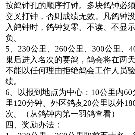
按鸽钟孔的顺序打钟。多块鸽钟必
交叉打钟，否则成绩无效。凡鸽钟
入鸽钟时，鸽钟复零、不读、不显
负。
5、230公里、260公里、300公里、4
巢后进入名次的赛鸽，鸽会将在两
不能以任何理由拒绝鸽会工作人员
绩。
6、以报到地点为中心：10公里内60
里120分钟、外区鸽友20公里以外1
次。（从鸽钟内第一羽鸽查看）
四、奖励办法：