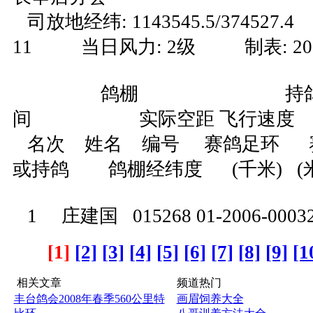
司放地经纬: 1143545.5/374527.4 
11 当日风力: 2级 制表: 20
鸽棚 持鸽钟 
间 实际空距 飞行速度
名次 姓名 编号 赛鸽足环 
或持鸽 鸽棚经纬度 (千米) (米
1 庄建国 015268 01-2006-0003
[1]
[2]
[3]
[4]
[5]
[6]
[7]
[8]
[9]
[1
相关文章
频道热门
丰台鸽会2008年春季560公里特
画眉饲养大全