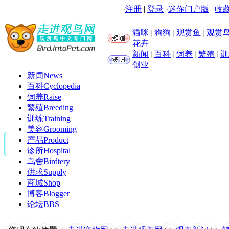
·
注册
|
登录
·
迷你门户版
|
收藏
猫咪
|
狗狗
|
观赏鱼
|
观赏
花卉
新闻
|
百科
|
饲养
|
繁殖
|
训
创业
新闻
News
百科
Cyclopedia
饲养
Raise
繁殖
Breeding
训练
Training
美容
Grooming
产品
Product
诊所
Hospital
鸟舍
Birdtery
供求
Supply
商城
Shop
博客
Blogger
论坛
BBS