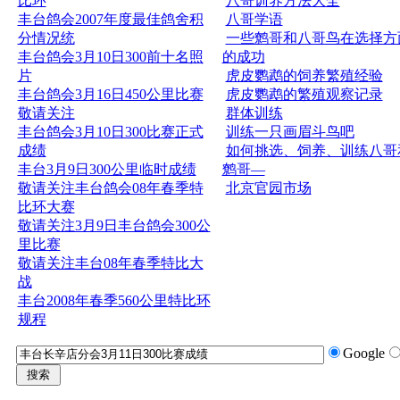
比环
八哥训养方法大全
丰台鸽会2007年度最佳鸽舍积
八哥学语
分情况统
一些鹩哥和八哥鸟在选择方
丰台鸽会3月10日300前十名照
的成功
片
虎皮鹦鹉的饲养繁殖经验
丰台鸽会3月16日450公里比赛
虎皮鹦鹉的繁殖观察记录
敬请关注
群体训练
丰台鸽会3月10日300比赛正式
训练一只画眉斗鸟吧
成绩
如何挑选、饲养、训练八哥
丰台3月9日300公里临时成绩
鹩哥—
敬请关注丰台鸽会08年春季特
北京官园市场
比环大赛
敬请关注3月9日丰台鸽会300公
里比赛
敬请关注丰台08年春季特比大
战
丰台2008年春季560公里特比环
规程
Google