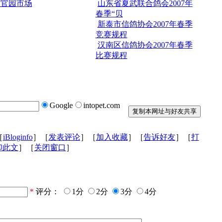
京官园市场
山东省夏武联合鸽会2007年
春季“贝
新泰市信鸽协会2007年春季
竞赛规程
汉南区信鸽协会2007年春季
比赛规程
Google
intopet.com
［
iBloginfo
］［
发表评论
］［
加入收藏
］［
告诉好友
］［
打
印此文
］［
关闭窗口
］
*
评分：
1分
2分
3分
4分