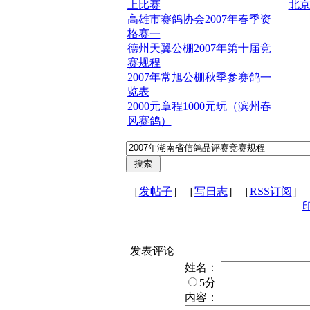
上比赛
北
高雄市赛鸽协会2007年春季资
格赛一
德州天翼公棚2007年第十届竞
赛规程
2007年常旭公棚秋季参赛鸽一
览表
2000元章程1000元玩（滨州春
风赛鸽）
［
发帖子
］［
写日志
］［
RSS订阅
］
发表评论
姓名：
5分
内容：