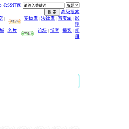
o
·
RSS订阅
高级搜索
宠
|
宠物库
|
法律库
|
百宝箱
|
影
院
城
|
名片
论坛
|
博客
|
播客
|
相
册