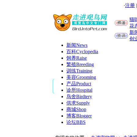
·
注册
猫
花
新
创
新闻
News
百科
Cyclopedia
饲养
Raise
繁殖
Breeding
训练
Training
美容
Grooming
产品
Product
诊所
Hospital
鸟舍
Birdtery
供求
Supply
商城
Shop
博客
Blogger
论坛
BBS