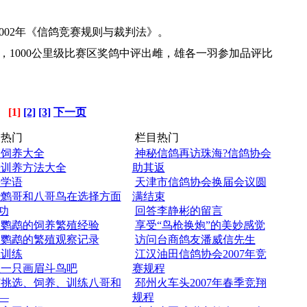
002年《信鸽竞赛规则与裁判法》。
00，1000公里级比赛区奖鸽中评出雌，雄各一羽参加品评比
[1]
[2]
[3]
下一页
热门
栏目热门
眉饲养大全
神秘信鸽再访珠海?信鸽协会
哥训养方法大全
助其返
哥学语
天津市信鸽协会换届会议圆
些鹩哥和八哥鸟在选择方面
满结束
功
回答李静彬的留言
皮鹦鹉的饲养繁殖经验
享受“鸟枪换炮”的美妙感觉
皮鹦鹉的繁殖观察记录
访问台商鸽友潘威信先生
体训练
江汉油田信鸽协会2007年竞
练一只画眉斗鸟吧
赛规程
何挑选、饲养、训练八哥和
邳州火车头2007年春季竞翔
—
规程