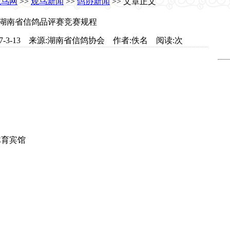
观鸟网
>>
观鸟新闻
>>
鸽协新闻
>> 文章正文
7年湖南省信鸽品评赛竞赛规程
m 日期:2007-3-13 来源:湖南省信鸽协会 作者:佚名 阅读:
次
体育宾馆