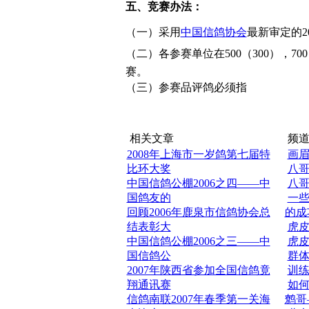
五、竞赛办法：
（一）采用
中国信鸽协会
最新审定的2
（二）各参赛单位在500（300），7
赛。
（三）参赛品评鸽必须指
相关文章
频道
2008年上海市一岁鸽第七届特
画
比环大奖
八
中国信鸽公棚2006之四——中
八
国鸽友的
一
回顾2006年鹿泉市信鸽协会总
的成
结表彰大
虎
中国信鸽公棚2006之三——中
虎
国信鸽公
群
2007年陕西省参加全国信鸽竟
训
翔通讯赛
如
信鸽南联2007年春季第一关海
鹩哥