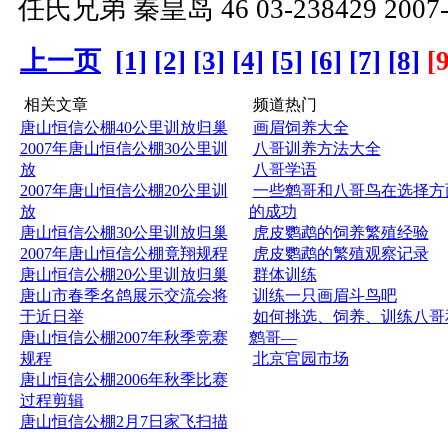
任氏兄弟 秦皇岛 46 03-238429 2007-3
上一页
[1]
[2]
[3]
[4]
[5]
[6]
[7]
[8]
[
相关文章
频道热门
唐山恒信公棚40公里训放归巢
画眉饲养大全
2007年唐山恒信公棚30公里训
八哥训养方法大全
放
八哥学语
2007年唐山恒信公棚20公里训
一些鹩哥和八哥鸟在选择方
放
的成功
唐山恒信公棚30公里训放归巢
虎皮鹦鹉的饲养繁殖经验
2007年唐山恒信公棚竟翔规程
虎皮鹦鹉的繁殖观察记录
唐山恒信公棚20公里训放归巢
群体训练
唐山市春季名鸽展示交流会将
训练一只画眉斗鸟吧
于近日举
如何挑选、饲养、训练八哥
唐山恒信公棚2007年秋季竞赛
鹩哥—
规程
北京官园市场
唐山恒信公棚2006年秋季比赛
过程剪辑
唐山恒信公棚2月7日家飞扫描