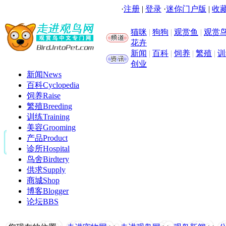
·
注册
|
登录
·
迷你门户版
|
收藏
猫咪
|
狗狗
|
观赏鱼
|
观赏
花卉
新闻
|
百科
|
饲养
|
繁殖
|
训
创业
新闻
News
百科
Cyclopedia
饲养
Raise
繁殖
Breeding
训练
Training
美容
Grooming
产品
Product
诊所
Hospital
鸟舍
Birdtery
供求
Supply
商城
Shop
博客
Blogger
论坛
BBS