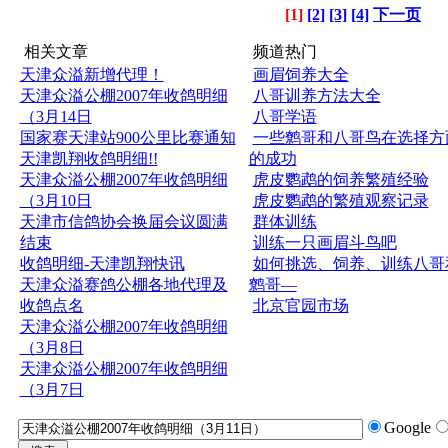
[1]
[2]
[3]
[4]
下一页
相关文章
频道热门
天津众溢新增代理！
画眉饲养大全
天津众溢公棚2007年收鸽明细
八哥训养方法大全
（3月14日
八哥学语
国家赛天津站900公里比赛通知
一些鹩哥和八哥鸟在选择方
天津凯翔收鸽明细!!
的成功
天津众溢公棚2007年收鸽明细
虎皮鹦鹉的饲养繁殖经验
（3月10日
虎皮鹦鹉的繁殖观察记录
天津市信鸽协会换届会议圆满
群体训练
结束
训练一只画眉斗鸟吧
收鸽明细-天津凯翔快讯
如何挑选、饲养、训练八哥
天津众溢赛鸽公棚各地代理及
鹩哥—
收鸽点名
北京官园市场
天津众溢公棚2007年收鸽明细
（3月8日
天津众溢公棚2007年收鸽明细
（3月7日
Google