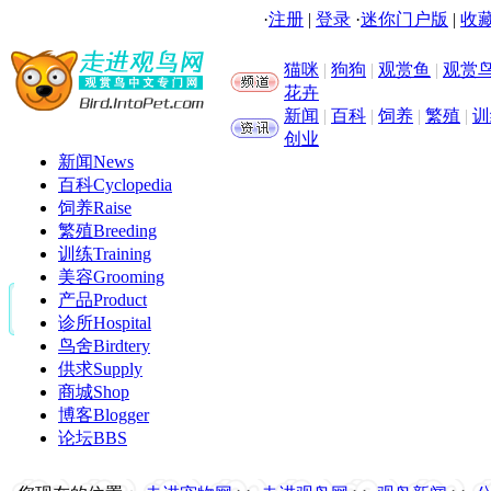
·
注册
|
登录
·
迷你门户版
|
收藏
猫咪
|
狗狗
|
观赏鱼
|
观赏
花卉
新闻
|
百科
|
饲养
|
繁殖
|
训
创业
新闻
News
百科
Cyclopedia
饲养
Raise
繁殖
Breeding
训练
Training
美容
Grooming
产品
Product
诊所
Hospital
鸟舍
Birdtery
供求
Supply
商城
Shop
博客
Blogger
论坛
BBS