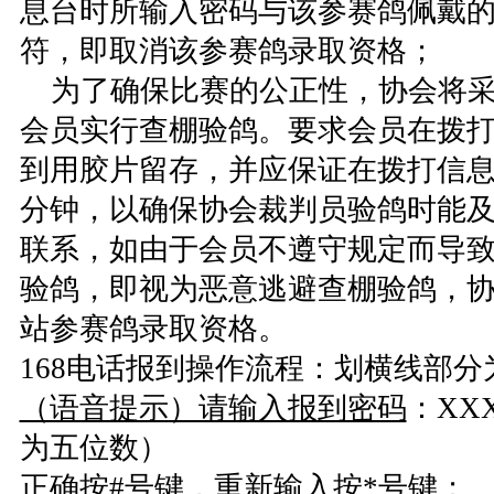
息台时所输入密码与该参赛鸽佩戴
符，即取消该参赛鸽录取资格；
为了确保比赛的公正性，协会将采
会员实行查棚验鸽。要求会员在拨
到用胶片留存，并应保证在拨打信息
分钟，以确保协会裁判员验鸽时能
联系，如由于会员不遵守规定而导
验鸽，即视为恶意逃避查棚验鸽，
站参赛鸽录取资格。
168电话报到操作流程：划横线部
（语音提示）请输入报到密码
：XX
为五位数）
正确按#号键，重新输入按*号键；