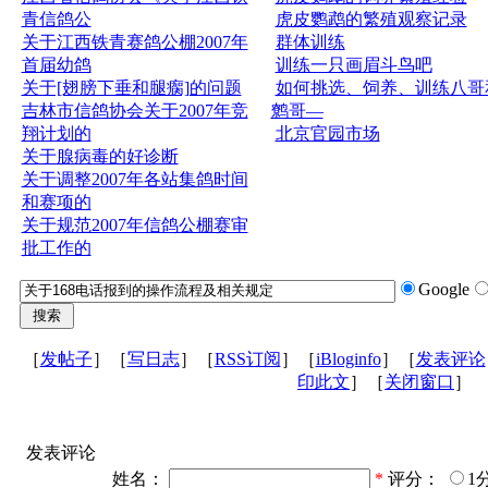
青信鸽公
虎皮鹦鹉的繁殖观察记录
关于江西铁青赛鸽公棚2007年
群体训练
首届幼鸽
训练一只画眉斗鸟吧
关于[翅膀下垂和腿瘸]的问题
如何挑选、饲养、训练八哥
吉林市信鸽协会关于2007年竞
鹩哥—
翔计划的
北京官园市场
关于腺病毒的好诊断
关于调整2007年各站集鸽时间
和赛项的
关于规范2007年信鸽公棚赛审
批工作的
Google
［
发帖子
］［
写日志
］［
RSS订阅
］［
iBloginfo
］［
发表评论
印此文
］［
关闭窗口
］
发表评论
姓名：
*
评分：
1