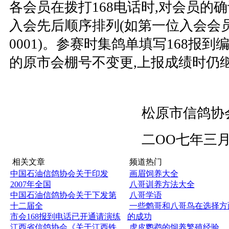
各会员在拨打168电话时,对会员的
入会先后顺序排列(如第一位入会会员
0001)。参赛时集鸽单填写168报
的原市会棚号不变更,上报成绩时仍
松原市信鸽协
二OO七年三月十
相关文章
频道热门
中国石油信鸽协会关于印发
画眉饲养大全
2007年全国
八哥训养方法大全
中国石油信鸽协会关于下发第
八哥学语
十二届全
一些鹩哥和八哥鸟在选择方
市会168报到电话已开通请演练
的成功
江西省信鸽协会《关于江西铁
虎皮鹦鹉的饲养繁殖经验