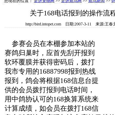
您现在的位置：
走进宠物网
>>
走进观鸟网
>>
观鸟新闻
>>
关于168电话报到的操作流
http://bird.intopet.com 日期:2007-3-11 
参赛会员在本棚参加本站的
赛鸽归巢时，应首先刮开报到
软环覆膜并获得密码后，拨打
我市专用的16887998报到热线
报到，鸽会将根据168信息台提
供的会员拨打报到电话时间，
用中鸽协认可的168换算系统来
计算成绩，如会员在拨打168信