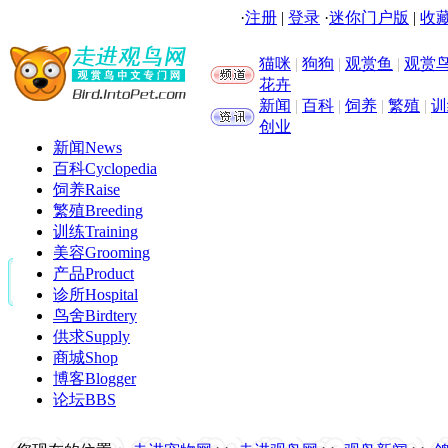
·
注册
|
登录
·
迷你门户版
|
收藏
猫咪
|
狗狗
|
观赏鱼
|
观赏
花卉
新闻
|
百科
|
饲养
|
繁殖
|
训
创业
新闻
News
百科
Cyclopedia
饲养
Raise
繁殖
Breeding
训练
Training
美容
Grooming
产品
Product
诊所
Hospital
鸟舍
Birdtery
供求
Supply
商城
Shop
博客
Blogger
论坛
BBS