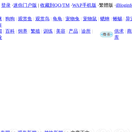
|
登录
·
迷你门户版
|
收藏到QQ/TM
·
WAP手机版
·
繁體版
·
iBloginf
咪
|
狗狗
|
观赏鱼
|
观赏鸟
|
龟龟
|
宠物兔
|
宠物鼠
|
蟋蟀
|
蜥蜴
|
异
卉
闻
|
百科
|
饲养
|
繁殖
|
训练
|
美容
|
产品
|
诊所
|
供求
|
商
业
库