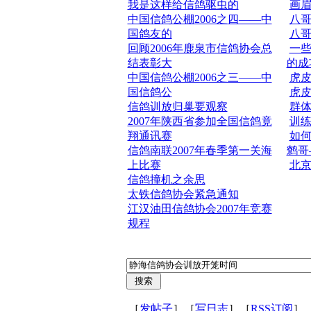
我是这样给信鸽驱虫的
画
中国信鸽公棚2006之四——中
八
国鸽友的
八
回顾2006年鹿泉市信鸽协会总
一
结表彰大
的成
中国信鸽公棚2006之三——中
虎
国信鸽公
虎
信鸽训放归巢要观察
群
2007年陕西省参加全国信鸽竟
训
翔通讯赛
如
信鸽南联2007年春季第一关海
鹩哥
上比赛
北
信鸽撞机之余思
太铁信鸽协会紧急通知
江汉油田信鸽协会2007年竞赛
规程
［
发帖子
］［
写日志
］［
RSS订阅
］