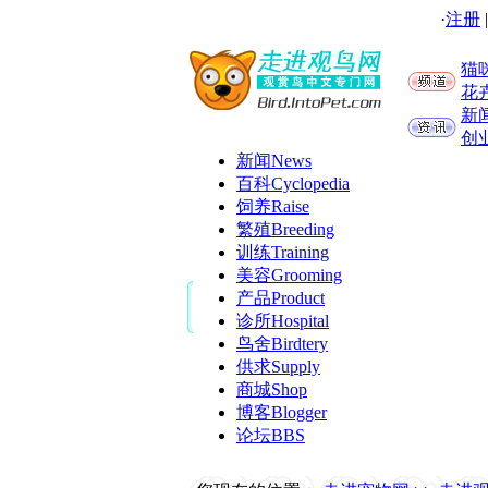
·
注册
猫
花
新
创
新闻
News
百科
Cyclopedia
饲养
Raise
繁殖
Breeding
训练
Training
美容
Grooming
产品
Product
诊所
Hospital
鸟舍
Birdtery
供求
Supply
商城
Shop
博客
Blogger
论坛
BBS