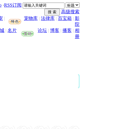
o
·
RSS订阅
高级搜索
宠
|
宠物库
|
法律库
|
百宝箱
|
影
院
城
|
名片
论坛
|
博客
|
播客
|
相
册