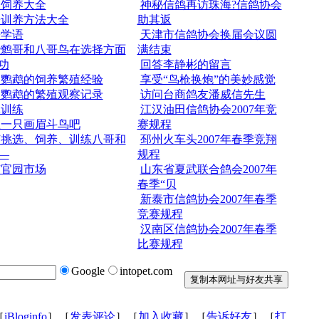
眉饲养大全
神秘信鸽再访珠海?信鸽协会
哥训养方法大全
助其返
哥学语
天津市信鸽协会换届会议圆
些鹩哥和八哥鸟在选择方面
满结束
功
回答李静彬的留言
皮鹦鹉的饲养繁殖经验
享受“鸟枪换炮”的美妙感觉
皮鹦鹉的繁殖观察记录
访问台商鸽友潘威信先生
体训练
江汉油田信鸽协会2007年竞
练一只画眉斗鸟吧
赛规程
何挑选、饲养、训练八哥和
邳州火车头2007年春季竞翔
—
规程
京官园市场
山东省夏武联合鸽会2007年
春季“贝
新泰市信鸽协会2007年春季
竞赛规程
汉南区信鸽协会2007年春季
比赛规程
Google
intopet.com
［
iBloginfo
］［
发表评论
］［
加入收藏
］［
告诉好友
］［
打