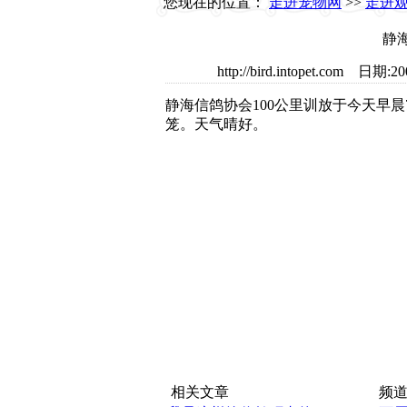
您现在的位置：
走进宠物网
>>
走进
静
http://bird.intopet.c
静海信鸽协会100公里训放于今天早晨7
笼。天气晴好。
相关文章
频道