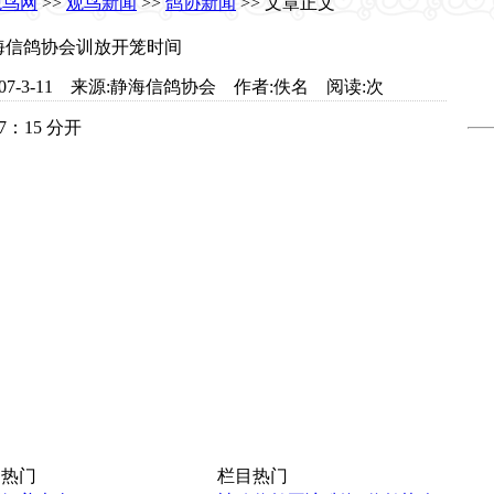
观鸟网
>>
观鸟新闻
>>
鸽协新闻
>> 文章正文
海信鸽协会训放开笼时间
om 日期:2007-3-11 来源:静海信鸽协会 作者:佚名 阅读:
次
：15 分开
热门
栏目热门