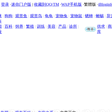
|
登录
·
迷你门户版
|
收藏到QQ/TM
·
WAP手机版
·
繁體版
·
iBloginf
咪
|
狗狗
|
观赏鱼
|
观赏鸟
|
龟龟
|
宠物兔
|
宠物鼠
|
蟋蟀
|
蜥蜴
|
异
卉
闻
|
百科
|
饲养
|
繁殖
|
训练
|
美容
|
产品
|
诊所
|
供求
|
商
业
库