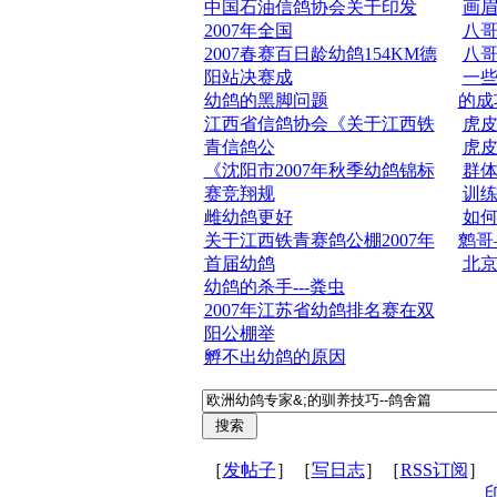
中国石油信鸽协会关于印发
画
2007年全国
八
2007春赛百日龄幼鸽154KM德
八
阳站决赛成
一
幼鸽的黑脚问题
的成
江西省信鸽协会《关于江西铁
虎
青信鸽公
虎
《沈阳市2007年秋季幼鸽锦标
群
赛竞翔规
训
雌幼鸽更好
如
关于江西铁青赛鸽公棚2007年
鹩哥
首届幼鸽
北
幼鸽的杀手---粪虫
2007年江苏省幼鸽排名赛在双
阳公棚举
孵不出幼鸽的原因
［
发帖子
］［
写日志
］［
RSS订阅
］