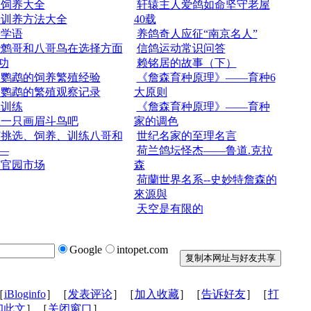
眉饲养大全
轩辕主人爱鸽如命坚守老屋
哥训养方法大全
40载
哥学语
养鸽奇人应征“南京名人”
些鹩哥和八哥鸟在选择方面
信鸽运动常识问答
功
赖铭居的故事（下）
皮鹦鹉的饲养繁殖经验
《詹森育种原理》——育种6
皮鹦鹉的繁殖观察记录
大原则
体训练
《詹森育种原理》——育种
练一只画眉斗鸟吧
家的调色
何挑选、饲养、训练八哥和
世纪名家的至理名言
—
荷兰鸽坛怪杰——鲁道.克拉
京官园市场
森
荷蘭世界名系--史妙特詹森的
來源與
天空是有限的
Google
intopet.com
［
iBloginfo
］［
发表评论
］［
加入收藏
］［
告诉好友
］［
打
印此文
］［
关闭窗口
］