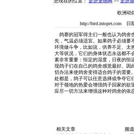
您现在的位置：
走进宠物网
>>
走进
欧洲幼鸽
http://bird.intopet
鸽赛的冠军得主们一般也认为鸽舍
先，气温必须适宜。如果鸽子必须要
环境做斗争，比如说，供养不足、太
大等状况，它们的身体状态永远都不
素非常重要：恒定的湿度，日夜的恒
现鸽子们在自己的鸽舍感觉最好。因
切办法来使鸽舍变得适合鸽子的需要
处都是，鸽子可以任意选择或争夺它
对于领地的热爱会增强鸽子回家的欲
应尽一切方法来增强这种对鸽舍的依
相关文章
频道