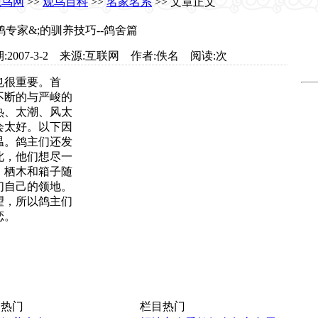
观鸟网
>>
观鸟百科
>>
名家名系
>> 文章正文
专家&;的驯养技巧--鸽舍篇
.com 日期:2007-3-2 来源:互联网 作者:佚名 阅读:
次
也很重要。首
不断的与严峻的
热、太潮、风太
会太好。以下因
温。鸽主们还发
此，他们想尽一
。栖木和箱子随
们自己的领地。
望，所以鸽主们
恋。
热门
栏目热门