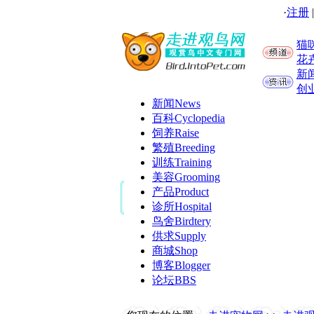
·
注册
猫
花
新
创
新闻
News
百科
Cyclopedia
饲养
Raise
繁殖
Breeding
训练
Training
美容
Grooming
产品
Product
诊所
Hospital
鸟舍
Birdtery
供求
Supply
商城
Shop
博客
Blogger
论坛
BBS