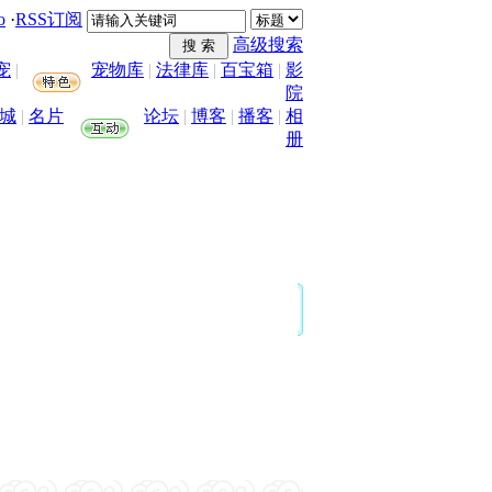
o
·
RSS订阅
高级搜索
宠
|
宠物库
|
法律库
|
百宝箱
|
影
院
城
|
名片
论坛
|
博客
|
播客
|
相
册