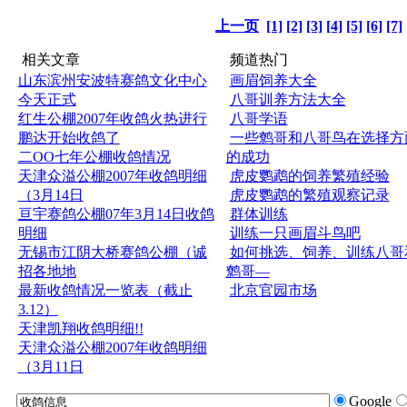
上一页
[1]
[2]
[3]
[4]
[5]
[6]
[7]
相关文章
频道热门
山东滨州安波特赛鸽文化中心
画眉饲养大全
今天正式
八哥训养方法大全
红生公棚2007年收鸽火热进行
八哥学语
鹏达开始收鸽了
一些鹩哥和八哥鸟在选择方
二OO七年公棚收鸽情况
的成功
天津众溢公棚2007年收鸽明细
虎皮鹦鹉的饲养繁殖经验
（3月14日
虎皮鹦鹉的繁殖观察记录
亘宇赛鸽公棚07年3月14日收鸽
群体训练
明细
训练一只画眉斗鸟吧
无锡市江阴大桥赛鸽公棚（诚
如何挑选、饲养、训练八哥
招各地地
鹩哥—
最新收鸽情况一览表（截止
北京官园市场
3.12）
天津凯翔收鸽明细!!
天津众溢公棚2007年收鸽明细
（3月11日
Google