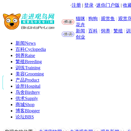
·
注册
|
登录
·
迷你门户版
|
收藏
猫咪
|
狗狗
|
观赏鱼
|
观赏
花卉
新闻
|
百科
|
饲养
|
繁殖
|
训
创业
新闻
News
百科
Cyclopedia
饲养
Raise
繁殖
Breeding
训练
Training
美容
Grooming
产品
Product
诊所
Hospital
鸟舍
Birdtery
供求
Supply
商城
Shop
博客
Blogger
论坛
BBS