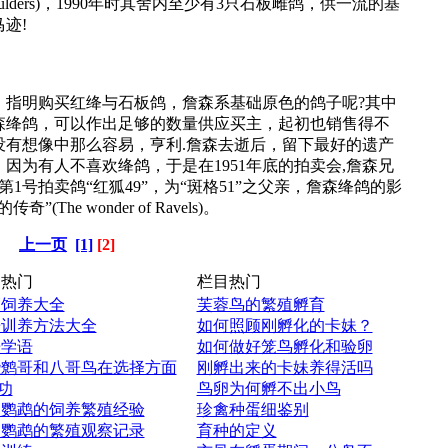
ulders)，1990年时其舍内至少有3只石板雌鸽，供一流的基
迹!
，指明购买红绛与石板鸽，詹森系基础原色的鸽子呢?其中
森绛鸽，可以作出足够的数量供应买主，起初也销售得不
没有想像中那么容易，亨利.詹森去逝后，留下最好的遗产
因为有人不喜欢绛鸽，于是在1951年底的拍卖会,詹森兄
1号拍卖鸽“红狐49”，为“斑格51”之父亲，詹森绛鸽的影
e wonder of Ravels)。
上一页
[1]
[2]
热门
栏目热门
眉饲养大全
芙蓉鸟的繁殖孵育
哥训养方法大全
如何照顾刚孵化的卡妹？
哥学语
如何做好笼鸟孵化和验卵
些鹩哥和八哥鸟在选择方面
刚孵出来的卡妹养得活吗
功
鸟卵为何孵不出小鸟
皮鹦鹉的饲养繁殖经验
珍禽种蛋细鉴别
皮鹦鹉的繁殖观察记录
育种的定义