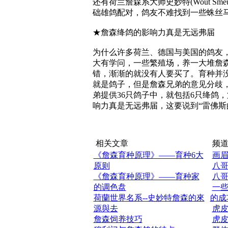
还有荷兰詹森系大师史妙特(Wout Sme
础雄鸽配对，鸽友不难找到一些蛛丝马
★詹森绛鸽的影响力真是无远弗届
为什么许多荷兰、德国与美国的鸽友
大有学问，一些繁殖场，养一大堆詹
错，渐渐的就没有人要买了。育种并
就是鸽子，但是詹森兄弟的意见分歧，
弟提供36只鸽子中，就包括6只绛鸽，第
响力真是无远弗届，这要说到“雷佛斯的传奇”(Th
相关文章
频道
《詹森育种原理》——育种6大
画
原则
八
《詹森育种原理》——育种家
八
的调色盘
一
荷蘭世界名系--史妙特詹森的來
的成
源與去
虎
詹森饲养技巧
虎