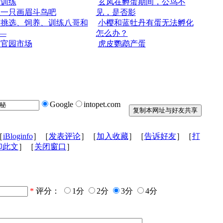
体训练
玄凤在孵蛋期间，公鸟不
练一只画眉斗鸟吧
见，是否影
何挑选、饲养、训练八哥和
小樱和蓝牡丹有蛋无法孵化
—
怎么办？
京官园市场
虎皮鹦鹉产蛋
Google
intopet.com
［
iBloginfo
］［
发表评论
］［
加入收藏
］［
告诉好友
］［
打
印此文
］［
关闭窗口
］
*
评分：
1分
2分
3分
4分