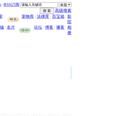
o
·
RSS订阅
高级搜索
宠
|
宠物库
|
法律库
|
百宝箱
|
影
院
城
|
名片
论坛
|
博客
|
播客
|
相
册