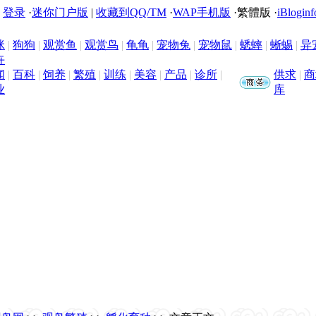
|
登录
·
迷你门户版
|
收藏到QQ/TM
·
WAP手机版
·
繁體版
·
iBloginf
咪
|
狗狗
|
观赏鱼
|
观赏鸟
|
龟龟
|
宠物兔
|
宠物鼠
|
蟋蟀
|
蜥蜴
|
异
卉
闻
|
百科
|
饲养
|
繁殖
|
训练
|
美容
|
产品
|
诊所
|
供求
|
商
业
库