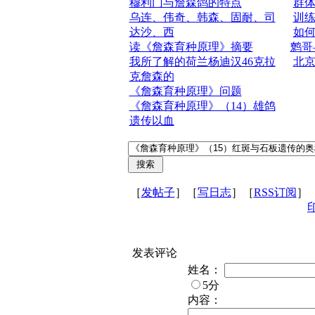
穆利门与詹森鸽的特点
群
乌连、伟奇、韩森、固耐、司
训
达沙、西
如
读《詹森育种原理》摘要
鹩哥
我所了解的荷兰杨迪汉46克拉
北
克詹森的
《詹森育种原理》问题
《詹森育种原理》（14）雄鸽
遗传以血
［
发帖子
］［
写日志
］［
RSS订阅
］
发表评论
姓名：
5分
内容：