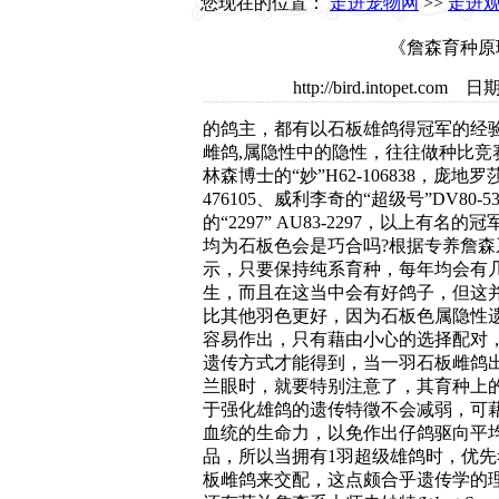
您现在的位置：
走进宠物网
>>
走进
《詹森育种原
http://bird.intopet
的鸽主，都有以石板雄鸽得冠军的经
雌鸽,属隐性中的隐性，往往做种比竞
林森博士的“妙”H62-106838，庞地罗莎的
476105、威利李奇的“超级号”DV80-5
的“2297” AU83-2297，以上有名
均为石板色会是巧合吗?根据专养詹森
示，只要保持纯系育种，每年均会有
生，而且在这当中会有好鸽子，但这
比其他羽色更好，因为石板色属隐性
容易作出，只有藉由小心的选择配对
遗传方式才能得到，当一羽石板雌鸽
兰眼时，就要特别注意了，其育种上
于强化雄鸽的遗传特徵不会减弱，可
血统的生命力，以免作出仔鸽驱向平
品，所以当拥有1羽超级雄鸽时，优先
板雌鸽来交配，这点颇合乎遗传学的理