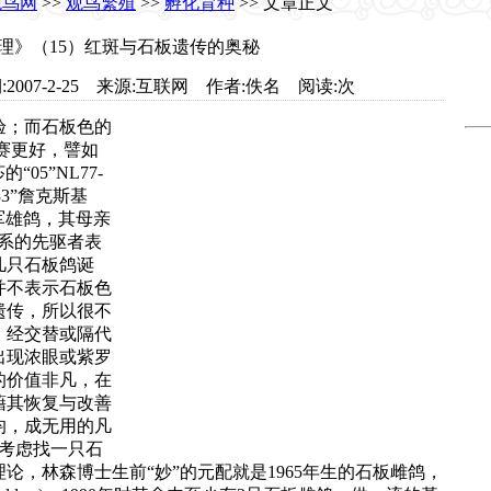
观鸟网
>>
观鸟繁殖
>>
孵化育种
>> 文章正文
理》（15）红斑与石板遗传的奥秘
.com 日期:2007-2-25 来源:互联网 作者:佚名 阅读:
次
验；而石板色的
赛更好，譬如
“05”NL77-
33”詹克斯基
的冠军雄鸽，其母亲
系的先驱者表
几只石板鸽诞
并不表示石板色
遗传，所以很不
，经交替或隔代
出现浓眼或紫罗
的价值非凡，在
藉其恢复与改善
均，成无用的凡
考虑找一只石
论，林森博士生前“妙”的元配就是1965年生的石板雌鸽，