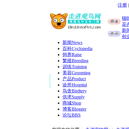
·
注册
猫
花
新
创
新闻
News
百科
Cyclopedia
饲养
Raise
繁殖
Breeding
训练
Training
美容
Grooming
产品
Product
诊所
Hospital
鸟舍
Birdtery
供求
Supply
商城
Shop
博客
Blogger
论坛
BBS