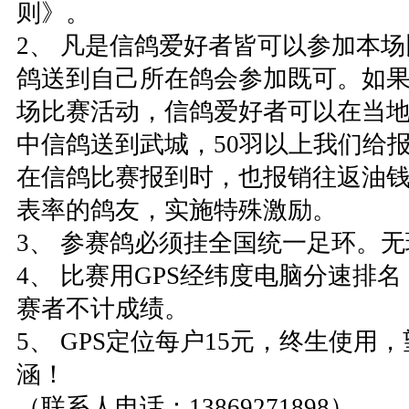
则》。
2、 凡是信鸽爱好者皆可以参加本
鸽送到自己所在鸽会参加既可。如
场比赛活动，信鸽爱好者可以在当
中信鸽送到武城，50羽以上我们给
在信鸽比赛报到时，也报销往返油
表率的鸽友，实施特殊激励。
3、 参赛鸽必须挂全国统一足环。
4、 比赛用GPS经纬度电脑分速排名
赛者不计成绩。
5、 GPS定位每户15元，终生使用
涵！
（联系人电话：13869271898）