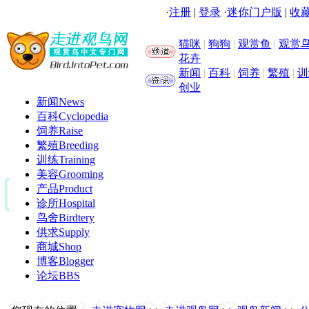
·
注册
|
登录
·
迷你门户版
|
收藏
猫咪
|
狗狗
|
观赏鱼
|
观赏
花卉
新闻
|
百科
|
饲养
|
繁殖
|
训
创业
新闻
News
百科
Cyclopedia
饲养
Raise
繁殖
Breeding
训练
Training
美容
Grooming
产品
Product
诊所
Hospital
鸟舍
Birdtery
供求
Supply
商城
Shop
博客
Blogger
论坛
BBS