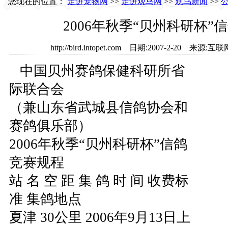
您现在的位置：
走进宠物网
>>
走进观鸟网
>>
观鸟新闻
>>
2006年秋季“贝州科研杯”
http://bird.intopet.com 日期:2007-2-20 
中国贝州赛鸽保健科研所省
际联合会
（兼山东省武城县信鸽协会和
赛鸽俱乐部）
2006年秋季“贝州科研杯”信鸽
竞赛规程
站 名 空 距 集 鸽 时 间 收费标
准 集鸽地点
夏津 30公里 2006年9月13日上