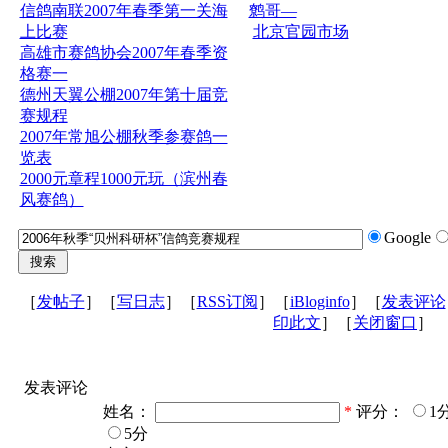
信鸽南联2007年春季第一关海
鹩哥—
上比赛
北京官园市场
高雄市赛鸽协会2007年春季资
格赛一
德州天翼公棚2007年第十届竞
赛规程
2007年常旭公棚秋季参赛鸽一
览表
2000元章程1000元玩（滨州春
风赛鸽）
Google
［
发帖子
］［
写日志
］［
RSS订阅
］［
iBloginfo
］［
发表评论
印此文
］［
关闭窗口
］
发表评论
姓名：
*
评分：
1
5分