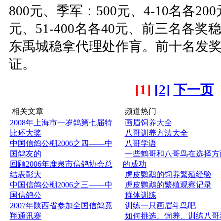
800元、季军：500元、4-10名各200元
元、51-400名各40元、前三名各
东禹城稳拿代理处作肓。前十名发
证。
[1]
[2]
下一页
相关文章
频道热门
2008年上海市一岁鸽第七届特
画眉饲养大全
比环大奖
八哥训养方法大全
中国信鸽公棚2006之四——中
八哥学语
国鸽友的
一些鹩哥和八哥鸟在选择方
回顾2006年鹿泉市信鸽协会总
的成功
结表彰大
虎皮鹦鹉的饲养繁殖经验
中国信鸽公棚2006之三——中
虎皮鹦鹉的繁殖观察记录
国信鸽公
群体训练
2007年陕西省参加全国信鸽竟
训练一只画眉斗鸟吧
翔通讯赛
如何挑选、饲养、训练八哥