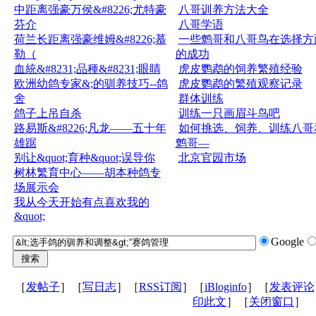
中距离强豪万侯&#8226;尤特豪
八哥训养方法大全
芬介
八哥学语
荷兰长距离强豪维姆&#8226;慕
一些鹩哥和八哥鸟在选择方
勒（
的成功
血統&#8231;品種&#8231;眼睛
虎皮鹦鹉的饲养繁殖经验
欧洲幼鸽专家&;的驯养技巧--鸽
虎皮鹦鹉的繁殖观察记录
舍
群体训练
鸽子上吊自杀
训练一只画眉斗鸟吧
路易斯&#8226;凡龙——五十年
如何挑选、饲养、训练八哥
雄踞
鹩哥—
别让&quot;育种&quot;误导你
北京官园市场
树林繁育中心——胡本种鸽专
场展示会
我从今天开始有点喜欢我的
&quot;
Google
［
发帖子
］［
写日志
］［
RSS订阅
］［
iBloginfo
］［
发表评论
印此文
］［
关闭窗口
］