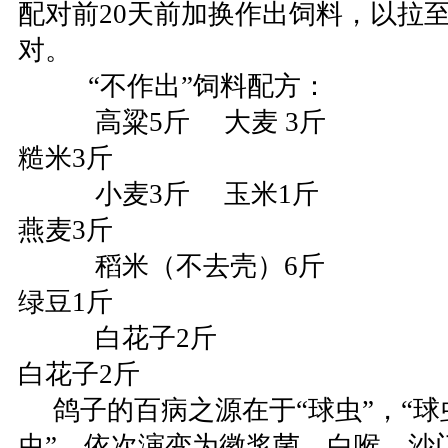
配对前20天前加换作出饲料，以拉
对。
“不作出”饲料配方： “
高粱5斤 大麦 3
糙米3斤
小麦3斤 玉米1斤
燕麦3斤
稻米（不去壳）6斤 
绿豆1斤
白花子2斤 
白花子2斤
鸽子的百病之源在于“球虫”，“球
虫”，依次演变为徽浆菌、白喉、沙