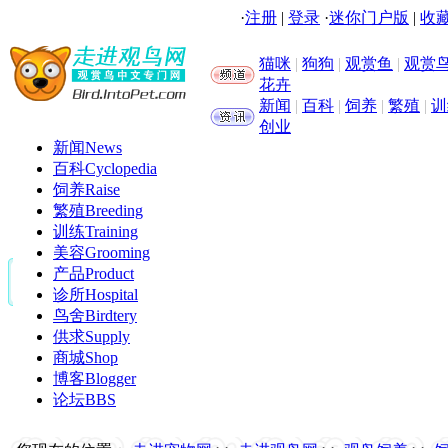
·
注册
|
登录
·
迷你门户版
|
收藏
猫咪
|
狗狗
|
观赏鱼
|
观赏
花卉
新闻
|
百科
|
饲养
|
繁殖
|
训
创业
新闻
News
百科
Cyclopedia
饲养
Raise
繁殖
Breeding
训练
Training
美容
Grooming
产品
Product
诊所
Hospital
鸟舍
Birdtery
供求
Supply
商城
Shop
博客
Blogger
论坛
BBS