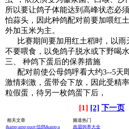
所以要让鸽子体能达到高峰状态必
怕蒜头，因此种鸽配对前要加喂红
外加玉米为主。
比赛期间要加用红土稻时，以雨
不要喂食，以免鸽子脱水或下野喝
三、 种鸽下蛋后的保养措施
配对前使公母鸽呼看大约3--5天
激情刺激，蛋带会下放，因此受精
粒假蛋，待另一枚鸽蛋下后，
[1]
[2]
下一页
相关文章
频道热门
&amp;amp;quot;信鸽&amp;a
画眉饲养大全