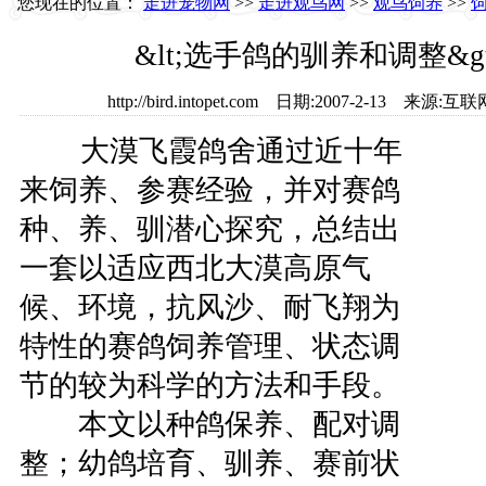
您现在的位置：
走进宠物网
>>
走进观鸟网
>>
观鸟饲养
>>
&lt;选手鸽的驯养和调整&g
http://bird.intopet.com 日期:2007-2-13 
大漠飞霞鸽舍通过近十年
来饲养、参赛经验，并对赛鸽
种、养、驯潜心探究，总结出
一套以适应西北大漠高原气
候、环境，抗风沙、耐飞翔为
特性的赛鸽饲养管理、状态调
节的较为科学的方法和手段。
本文以种鸽保养、配对调
整；幼鸽培育、驯养、赛前状