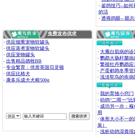
·
鉴鸽技巧--如
的活
·
透视鸽眼-- 眼
免费发布供求
·
供应烟熏宠物软罐头
·
供应蒸煮宠物软罐头
·
大雁白肌病的诊
·
供应宠物罐头
·
鹦鹉大肠杆菌病
·
出售精品德牧BB
·
繁殖牡丹鹦鹉应
·
专业繁育：优质英国贝灵顿
·
产蛋鹌鹑冬季管
·
供应比格犬
·
浅淡鸵鸟的疾病
·
康多乐成犬犬粮500g
·
我的育雏小窍门
·
幼鸽“二喂一”比
·
成功另一步：褓
用
·
体形大小不一的
泉）
·
浅析幼鸽湿粪现