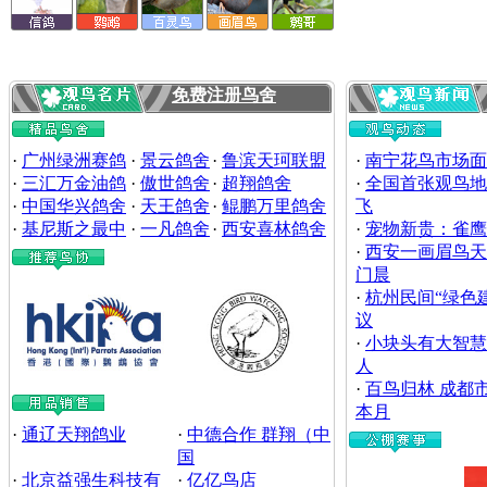
免费注册鸟舍
·
广州绿洲赛鸽
·
景云鸽舍
·
鲁滨天珂联盟
·
南宁花鸟市场面
·
三汇万金油鸽
·
傲世鸽舍
·
超翔鸽舍
·
全国首张观鸟地
·
中国华兴鸽舍
·
天王鸽舍
·
鲲鹏万里鸽舍
飞
·
基尼斯之最中
·
一凡鸽舍
·
西安喜林鸽舍
·
宠物新贵：雀鹰
·
西安一画眉鸟天
门晨
·
杭州民间“绿色
议
·
小块头有大智慧
人
·
百鸟归林 成都
本月
·
通辽天翔鸽业
·
中德合作 群翔（中
国
·
北京益强生科技有
·
亿亿鸟店