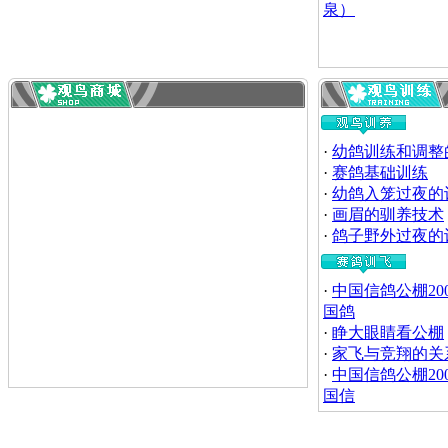
泉）
·
幼鸽训练和调整
·
赛鸽基础训练
·
幼鸽入笼过夜的
·
画眉的驯养技术
·
鸽子野外过夜的
·
中国信鸽公棚20
国鸽
·
睁大眼睛看公棚
·
家飞与竞翔的关
·
中国信鸽公棚20
国信