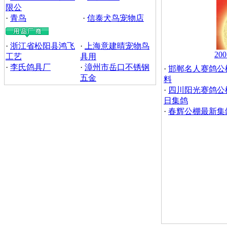
限公
·
青鸟
·
信泰犬鸟宠物店
·
浙江省松阳县鸿飞
·
上海意建晴宠物鸟
2
工艺
具用
·
李氏鸽具厂
·
漳州市岳口不锈钢
·
邯郸名人赛鸽公
五金
料
·
四川阳光赛鸽公棚
日集鸽
·
春辉公棚最新集