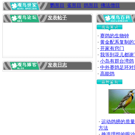
鹦形目
雀形目
鸽形目
佛法僧目
发表帖子
·
赛鸽的生物钟
·
黄金配系复制的
·
开家有窍门
·
我等到花儿都谢
·
小岛有群台湾鸽
发表日志
·
中外赛鸽足环对
·
高能鸽
·
运动鸽膀的质量
方法
·
挑选理想的眼沙