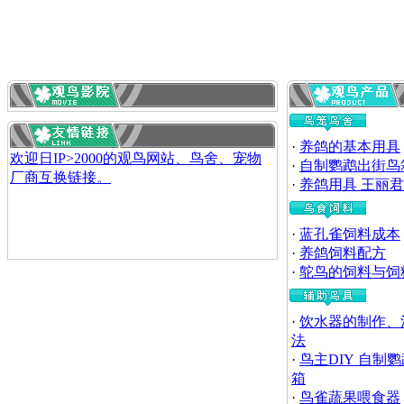
·
养鸽的基本用具
欢迎日IP>2000的观鸟网站、鸟舍、宠物
·
自制鹦鹉出街鸟
厂商互换链接。
·
养鸽用具 王丽君
·
蓝孔雀饲料成本
·
养鸽饲料配方
·
鸵鸟的饲料与饲
·
饮水器的制作、
法
·
鸟主DIY 自制
箱
·
鸟雀蔬果喂食器