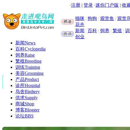
·
注册
|
登录
·
迷你门户版
|
收藏
猫咪
|
狗狗
|
观赏鱼
|
观赏
花卉
新闻
|
百科
|
饲养
|
繁殖
|
训
创业
新闻
News
百科
Cyclopedia
饲养
Raise
繁殖
Breeding
训练
Training
美容
Grooming
产品
Product
诊所
Hospital
鸟舍
Birdtery
供求
Supply
商城
Shop
博客
Blogger
论坛
BBS