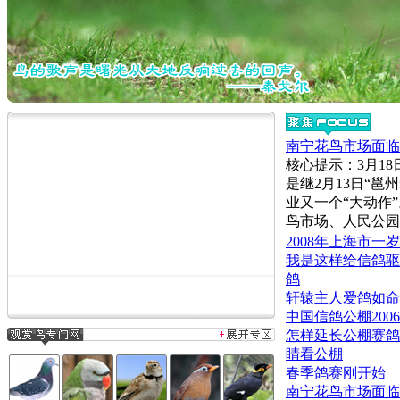
南宁花鸟市场面临
核心提示：3月1
是继2月13日“
业又一个“大动作
鸟市场、人民公园
2008年上海市
我是这样给信鸽驱
鸽
轩辕主人爱鸽如命
中国信鸽公棚20
怎样延长公棚赛鸽
睛看公棚
春季鸽赛刚开始 
南宁花鸟市场面临